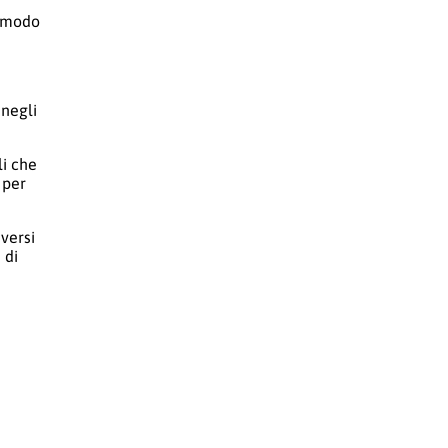
n modo
 negli
li che
 per
versi
 di