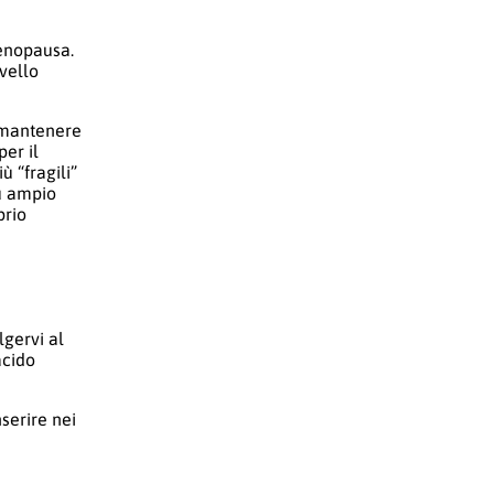
menopausa.
ivello
 mantenere
per il
 “fragili”
iù ampio
prio
lgervi al
acido
nserire nei