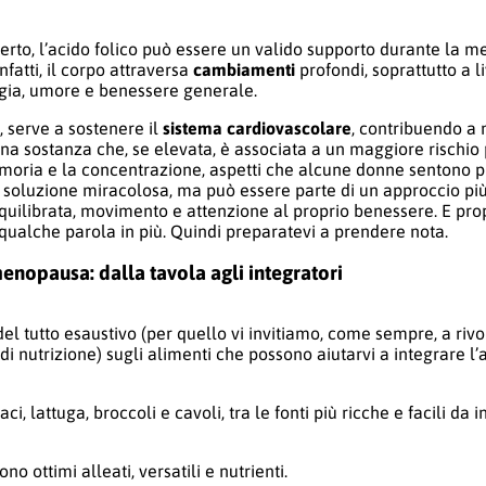
rto, l’acido folico può essere un valido supporto durante la 
nfatti, il corpo attraversa
cambiamenti
profondi, soprattutto a l
rgia, umore e benessere generale.
, serve a sostenere il
sistema cardiovascolare
, contribuendo a
 una sostanza che, se elevata, è associata a un maggiore rischio 
moria e la concentrazione, aspetti che alcune donne sentono più
na soluzione miracolosa, ma può essere parte di un approccio p
 equilibrata, movimento e attenzione al proprio benessere. E pro
ualche parola in più. Quindi preparatevi a prendere nota.
enopausa: dalla tavola agli integratori
el tutto esaustivo (per quello vi invitiamo, come sempre, a rivo
di nutrizione) sugli alimenti che possono aiutarvi a integrare l’
i, lattuga, broccoli e cavoli, tra le fonti più ricche e facili da i
ono ottimi alleati, versatili e nutrienti.