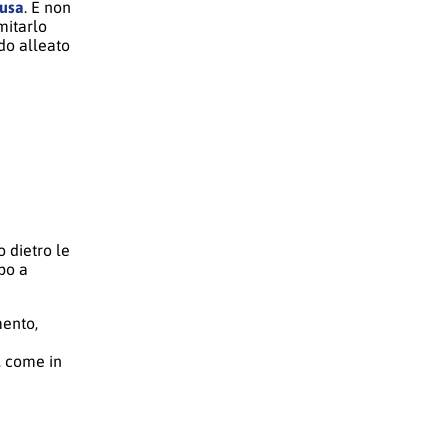
usa
. E non
mitarlo
do alleato
o dietro le
po a
mento,
i
, come in