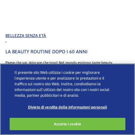
BELLEZZA SENZA ETÀ
.
LA BEAUTY ROUTINE DOPO I 60 ANNI
Paese che vai, skincare che trovi! Nel mondo esistono tante beauty
routine, ma ci sono
Il presente sito Web utilizza i cookie per migliorare
l'esperienza utente e per analizzare le prestazioni e il
traffico sul nostro sito Web. Inoltre, condividiamo le
informazioni sull'utilizzo del nostro sito con i nostri social
media, partner pubblicitari e di analisi.
Divieto di vendita delle informazioni personali
Accetta i cookie