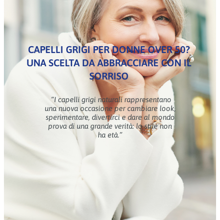
CAPELLI GRIGI PER DONNE OVER 50?
UNA SCELTA DA ABBRACCIARE CON IL
SORRISO
“I capelli grigi naturali rappresentano
una nuova occasione per cambiare look,
sperimentare, divertirci e dare al mondo
prova di una grande verità: lo stile non
ha età.”