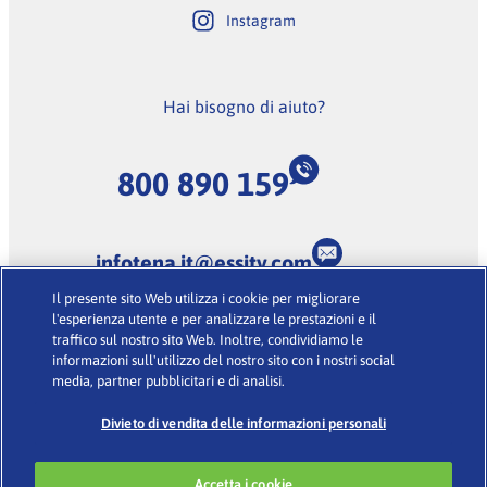
Instagram
Hai bisogno di aiuto?
800 890 159
infotena.it@essity.com
Il presente sito Web utilizza i cookie per migliorare
(Lunedi-Venerdi dalle 9:00 alle 18:00, escluse feste
l'esperienza utente e per analizzare le prestazioni e il
nazionali)
traffico sul nostro sito Web. Inoltre, condividiamo le
informazioni sull'utilizzo del nostro sito con i nostri social
media, partner pubblicitari e di analisi.
Condizioni d’uso
·
Glossario
·
Informativa sulla Privacy
·
Cookies
Divieto di vendita delle informazioni personali
Accetta i cookie