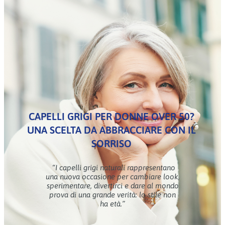
CAPELLI GRIGI PER DONNE OVER 50?
UNA SCELTA DA ABBRACCIARE CON IL
SORRISO
“I capelli grigi naturali rappresentano
una nuova occasione per cambiare look,
sperimentare, divertirci e dare al mondo
prova di una grande verità: lo stile non
ha età.”