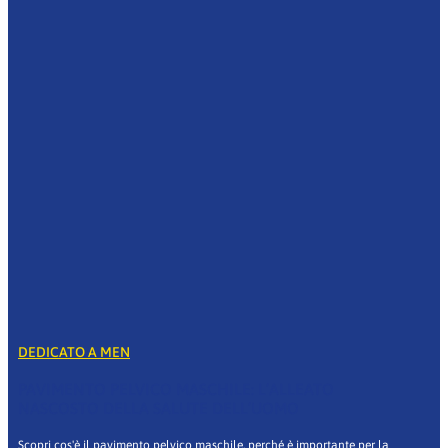
DEDICATO A MEN
PAVIMENTO PELVICO MASCHILE: L’ALLEATO
NASCOSTO DELLA SALUTE DELL’UOMO
Scopri cos'è il pavimento pelvico maschile, perché è importante per la