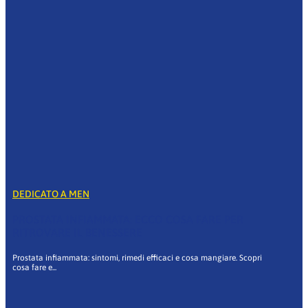
DEDICATO A MEN
PROSTATA INFIAMMATA: ECCO COSA FARE PER
RITROVARE IL BENESSERE
Prostata infiammata: sintomi, rimedi efficaci e cosa mangiare. Scopri
cosa fare e...