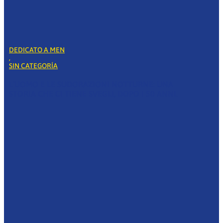
DEDICATO A MEN
,
SIN CATEGORÍA
L’UOMO E LE SUDORAZIONI NOTTURNE: UNA
STORIA CHE CI TIENE SVEGLI, DOPO I 50 ANNI.