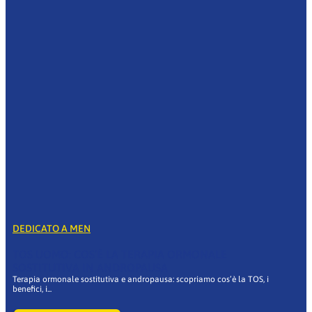
DEDICATO A MEN
TOS UOMO: COS’È LA TERAPIA ORMONALE
SOSTITUTIVA IN ANDROPAUSA
Terapia ormonale sostitutiva e andropausa: scopriamo cos’è la TOS, i
benefici, i...