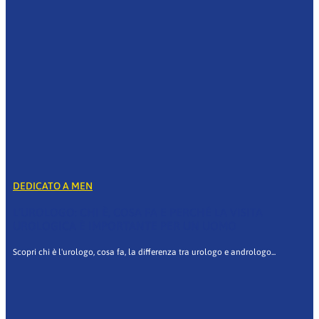
DEDICATO A MEN
L’UROLOGO: CHI È, COSA FA E PERCHÉ LA VISITA
UROLOGICA È IMPORTANTE PER UN UOMO
Scopri chi è l'urologo, cosa fa, la differenza tra urologo e andrologo...