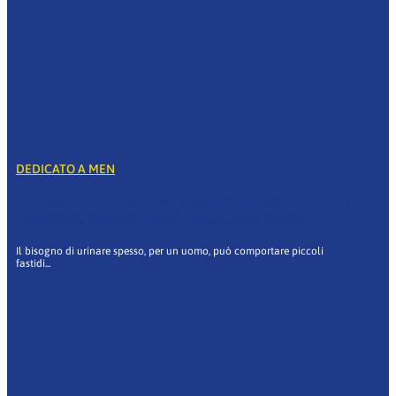
DEDICATO A MEN
I RIMEDI NATURALI PER L’INCONTINENZA URINARIA
MASCHILE, DALL’ATTIVITÀ FISICA ALLA TAVOLA
Il bisogno di urinare spesso, per un uomo, può comportare piccoli
fastidi...