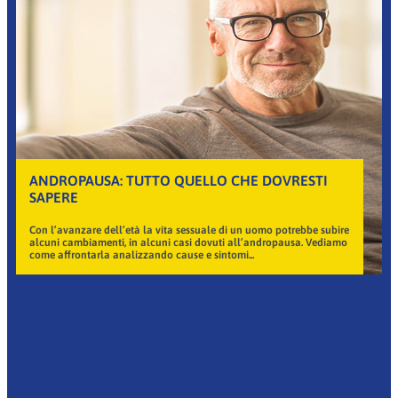
ANDROPAUSA: TUTTO QUELLO CHE DOVRESTI
SAPERE
Con l’avanzare dell’età la vita sessuale di un uomo potrebbe subire
alcuni cambiamenti, in alcuni casi dovuti all’andropausa. Vediamo
come affrontarla analizzando cause e sintomi...
Pagina
Pagina
Pagina
Pagina