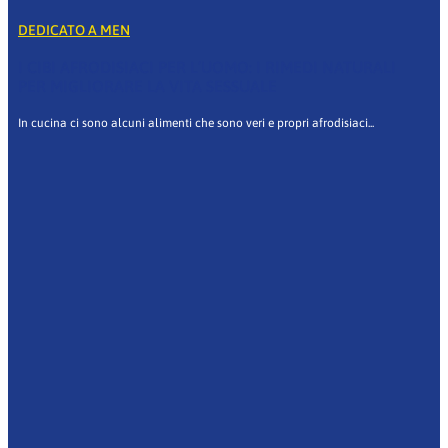
DEDICATO A MEN
I CIBI AFRODISIACI PER L’UOMO: I RIMEDI NATURALI
PER MIGLIORARE LA VITA SESSUALE
In cucina ci sono alcuni alimenti che sono veri e propri afrodisiaci...