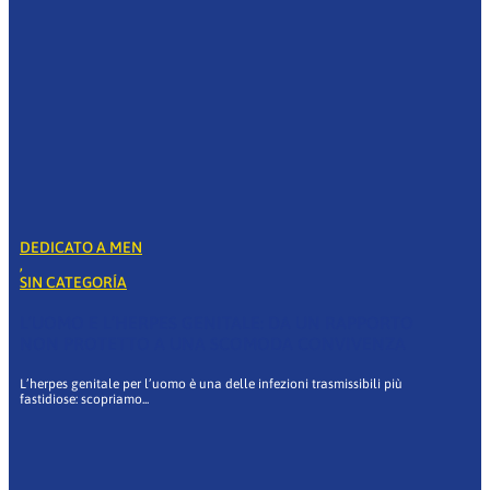
DEDICATO A MEN
,
SIN CATEGORÍA
L’UOMO E L’HERPES GENITALE: DA UN RAPPORTO
NON PROTETTO A UNA SCOMODA CONVIVENZA
L’herpes genitale per l’uomo è una delle infezioni trasmissibili più
fastidiose: scopriamo...