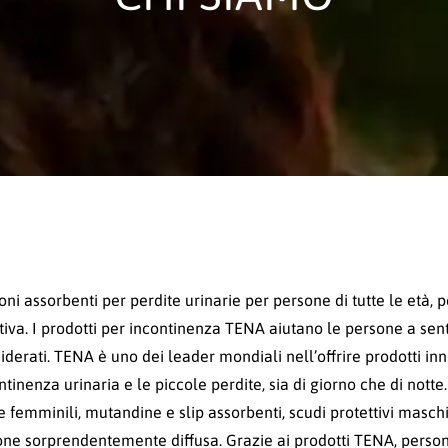
oni assorbenti per perdite urinarie per persone di tutte le età,
iva. I prodotti per incontinenza TENA aiutano le persone a sentir
iderati. TENA è uno dei leader mondiali nell’offrire prodotti inn
ntinenza urinaria e le piccole perdite, sia di giorno che di nott
e femminili, mutandine e slip assorbenti, scudi protettivi maschili
one sorprendentemente diffusa. Grazie ai prodotti TENA, persone