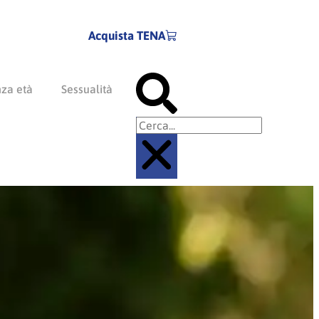
Acquista TENA
Cerca
nza età
Sessualità