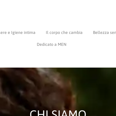
ere e Igiene intima
Il corpo che cambia
Bellezza se
Dedicato a MEN
CHI SIAMO