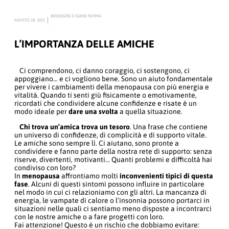
BENESSERE E IGIENE INTIMA
AGOSTO 18, 2015
,
L’IMPORTANZA DELLE AMICHE
Ci comprendono, ci danno coraggio, ci sostengono, ci
appoggiano… e ci vogliono bene. Sono un aiuto fondamentale
per vivere i cambiamenti della menopausa con più energia e
vitalità. Quando ti senti giù fisicamente o emotivamente,
ricordati che condividere alcune confidenze e risate è un
modo ideale per
dare una svolta
a quella situazione.
Chi trova un’amica trova un tesoro
. Una frase che contiene
un universo di confidenze, di complicità e di supporto vitale.
Le amiche sono sempre lì. Ci aiutano, sono pronte a
condividere e fanno parte della nostra rete di supporto: senza
riserve, divertenti, motivanti… Quanti problemi e difficoltà hai
condiviso con loro?
In
menopausa
affrontiamo molti
inconvenienti tipici di questa
fase
. Alcuni di questi sintomi possono influire in particolare
nel modo in cui ci relazioniamo con gli altri. La mancanza di
energia, le vampate di calore o l’insonnia possono portarci in
situazioni nelle quali ci sentiamo meno disposte a incontrarci
con le nostre amiche o a fare progetti con loro.
Fai attenzione! Questo è un rischio che dobbiamo evitare: