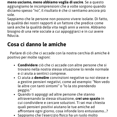
meno usciamo, meno abbiamo voglia di uscire
. Se a questo
aggiungiamo le incomprensioni che a volte sorgono quando
diciamo spesso “no”, il risultato è che ci sentiamo ancora più
sole.
Sappiamo che le persone non possono vivere isolate. Di fatto,
la qualità dei nostri rapporti è un fattore che predice come
sarà anche la qualità della vita negli anni a venire. Abbiamo
bisogno di una rete sociale a cui appoggiarci e in cui avere
fiducia.
Cosa ci danno le amiche
Parlare di ciò che ci accade con la nostra cerchia di amiche è
positivo per molte ragioni:
Condividere
ciò che ci accade con altre persone che si
trovano nella nostra stessa situazione lo rende normale
e ci aiuta a sentirci comprese.
Ci aiuta a
demolire
convinzioni negative su noi stesse e
a gestire pensieri negativi, come ad esempio: “Non vedo
le altre con tanti sintomi” o “Io la sto prendendo
peggio.”
Quando ti appoggi ad altre persone che stanno
attraversando la stessa situazione,
crei uno spazio
in
cui condividere e cercare soluzioni. Ti sei mai chiesta
quali pensieri positivi aiutano le tue amiche ad
affrontare ogni giorno, cosa infonde loro entusiasmo…?
Sappiamo che l’esercizio fisico ha un ruolo molto