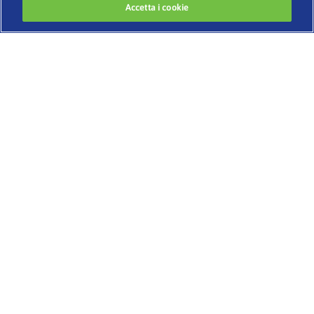
Accetta i cookie
Developed by
www.codigomedia.com
© 2020 Essity Italia S. p. A.
–
CHI SIAMO
BENESSERE E IGIENE INTIMA
IL CORPO CHE CAMBIA
BELLEZZA SENZA ETÀ
SESSUALITÀ