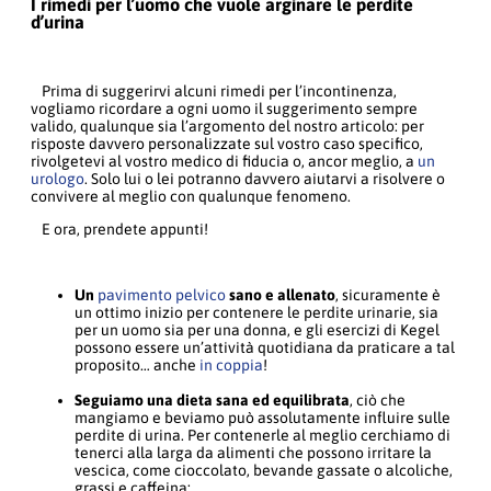
I rimedi per l’uomo che vuole arginare le perdite
d’urina
Prima di suggerirvi alcuni rimedi per l’incontinenza,
vogliamo ricordare a ogni uomo il suggerimento sempre
valido, qualunque sia l’argomento del nostro articolo: per
risposte davvero personalizzate sul vostro caso specifico,
rivolgetevi al vostro medico di fiducia o, ancor meglio, a
un
urologo
. Solo lui o lei potranno davvero aiutarvi a risolvere o
convivere al meglio con qualunque fenomeno.
E ora, prendete appunti!
Un
pavimento pelvico
sano e allenato
, sicuramente è
un ottimo inizio per contenere le perdite urinarie, sia
per un uomo sia per una donna, e gli esercizi di Kegel
possono essere un’attività quotidiana da praticare a tal
proposito… anche
in coppia
!
Seguiamo una dieta sana ed equilibrata
, ciò che
mangiamo e beviamo può assolutamente influire sulle
perdite di urina. Per contenerle al meglio cerchiamo di
tenerci alla larga da alimenti che possono irritare la
vescica, come cioccolato, bevande gassate o alcoliche,
grassi e caffeina;