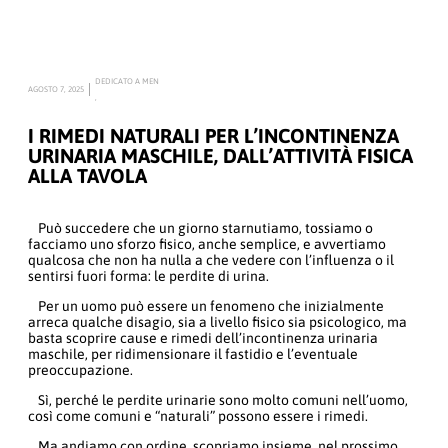
DEDICATO A MEN
AGOSTO 7, 2025
,
I RIMEDI NATURALI PER L’INCONTINENZA
URINARIA MASCHILE, DALL’ATTIVITÀ FISICA
ALLA TAVOLA
Può succedere che un giorno starnutiamo, tossiamo o
facciamo uno sforzo fisico, anche semplice, e avvertiamo
qualcosa che non ha nulla a che vedere con l’influenza o il
sentirsi fuori forma: le perdite di urina.
Per un uomo può essere un fenomeno che inizialmente
arreca qualche disagio, sia a livello fisico sia psicologico, ma
basta scoprire cause e rimedi dell’incontinenza urinaria
maschile, per ridimensionare il fastidio e l’eventuale
preoccupazione.
Sì, perché le perdite urinarie sono molto comuni nell’uomo,
così come comuni e “naturali” possono essere i rimedi.
Ma andiamo con ordine, scopriamo insieme, nel prossimo