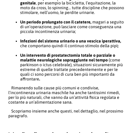
genitale
, per esempio la bicicletta, l’equitazione, la
moto da cross, lo spinning… tutte discipline che possono
stimolare, nell’uomo, le perdite urinarie.
Un periodo prolungato con il catetere,
magari a seguito
di un’operazione, può lasciare come conseguenza una
piccola incontinenza urinaria;
Infezioni del sistema urinario o una vescica iperattiva,
che comportano quindi il continuo stimolo della pipì
;
Un intervento di prostatectomia totale o parziale o
malattie neurologiche sopraggiunte nel tempo
(come
parkinson o ictus celebrale), situazioni sicuramente più
estreme di quelle trattate precedentemente e per le
quali ci sono percorsi di cura ben più importanti da
affrontare
.
Rimanendo sulle cause più comuni e condivise,
l’incontinenza urinaria maschile ha anche tantissimi rimedi,
per lo più naturali, che vanno da un’attività fisica regolata e
costante a un’alimentazione sana.
Scopriamo insieme anche questi, nel dettaglio, nel prossimo
paragrafo.