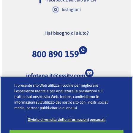
Facebook Dedicato a MEN
Instagram
Hai bisogno di aiuto?
800 890 159
infotena.it@essity.com
Il presente sito Web utilizza i cookie per migliorare
(Lunedi-Venerdi dalle 9:00 alle 18:00, escluse feste
l'esperienza utente e per analizzare le prestazioni e il
nazionali)
traffico sul nostro sito Web. Inoltre, condividiamo le
informazioni sull'utilizzo del nostro sito con i nostri social
media, partner pubblicitari e di analisi.
Condizioni d’uso
·
Glossario
·
Informativa sulla Privacy
·
Cookies
Divieto di vendita delle informazioni personali