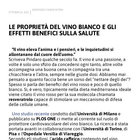
BENESSERE E IGIENE INTIMA
OTTOBRE 16, 2015
,
LE PROPRIETÀ DEL VINO BIANCO E GLI
EFFETTI BENEFICI SULLA SALUTE
“Il vino eleva l’anima e i pensieri, e le inquietudini si
allontanano dal cuore dell’uomo.”
Scriveva Pindaro qualche secolo fa. Il vino è una passione, a
volte è solo uno sfizio da concedersi ogni tanto, altre volte
accompagna una buona cena in compagnia tra una
chiacchiera e l’altra, sempre nelle giuste dosi. Abbiamo mai
pensato a quanto faccia bene un sorso del “nettare degli dei”?
Spesso si parla dei benefici del vino rosso e poco di quello
bianco. Si, è vero, tipicamente nella dieta mediterranea ideale
viene citato il vino rosso per la sua molecola chiamata
resveratrolo
capace di stimolare un meccanismo di difesa
delle cellule umane.
Uno studio recente
condotto dall’
Università di Milano
e
pubblicato su
PLOS ONE
ci mette al corrente sul ruolo di
protettore cardiovascolare del vino bianco. La ricerca è stata
portata avanti in collaborazione con l’
Università di Torino
, di
Pisa
e l
‘Ospedale Versilia di Viareggio
.
Secondo gli studiosi, l’
acido caffeico
contenuto nel vino