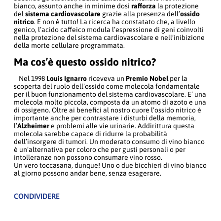
bianco, assunto anche in minime dosi
rafforza
la protezione
del
sistema cardiovascolare
grazie alla presenza dell’
ossido
nitrico
. E non è tutto! La ricerca ha constatato che, a livello
genico, l’acido caffeico modula l’espressione di geni coinvolti
nella protezione del sistema cardiovascolare e nell’inibizione
della morte cellulare programmata.
Ma cos’è questo ossido nitrico?
Nel 1998
Louis Ignarro
riceveva un
Premio Nobel
per la
scoperta del ruolo dell’ossido come molecola fondamentale
per il buon funzionamento del sistema cardiovascolare. E’ una
molecola molto piccola, composta da un atomo di azoto e una
di ossigeno. Oltre ai benefici al nostro cuore l’ossido nitrico è
importante anche per contrastare i disturbi della memoria,
l’
Alzheimer
e problemi alle vie urinarie. Addirittura questa
molecola sarebbe capace di ridurre la probabilità
dell’insorgere di tumori. Un moderato consumo di vino bianco
è un’alternativa per coloro che per gusti personali o per
intolleranze non possono consumare vino rosso.
Un vero toccasana, dunque! Uno o due bicchieri di vino bianco
al giorno possono andar bene, senza esagerare.
CONDIVIDERE