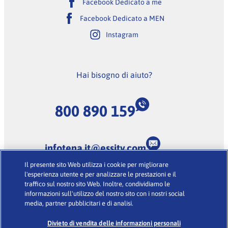
Facebook Dedicato a me
Facebook Dedicato a MEN
Instagram
Hai bisogno di aiuto?
800 890 159
infotena.it@essity.com
Il presente sito Web utilizza i cookie per migliorare
(Lunedi-Venerdi dalle 9:00 alle 18:00, escluse feste
l'esperienza utente e per analizzare le prestazioni e il
nazionali)
traffico sul nostro sito Web. Inoltre, condividiamo le
informazioni sull'utilizzo del nostro sito con i nostri social
media, partner pubblicitari e di analisi.
Condizioni d’uso
·
Glossario
·
Informativa sulla Privacy
·
Cookies
Divieto di vendita delle informazioni personali