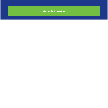
Accetta i cookie
Developed by
www.codigomedia.com
© 2020 Essity Italia S. p. A.
–
CHI SIAMO
BENESSERE E IGIENE INTIMA
IL CORPO CHE CAMBIA
BELLEZZA SENZA ETÀ