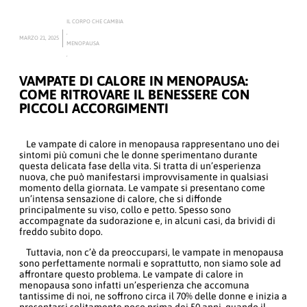
IL CORPO CHE CAMBIA
,
MARZO 21, 2025
MENOPAUSA
,
VAMPATE DI CALORE IN MENOPAUSA:
COME RITROVARE IL BENESSERE CON
PICCOLI ACCORGIMENTI
Le vampate di calore in menopausa rappresentano uno dei
sintomi più comuni che le donne sperimentano durante
questa delicata fase della vita. Si tratta di un’esperienza
nuova, che può manifestarsi improvvisamente in qualsiasi
momento della giornata. Le vampate si presentano come
un’intensa sensazione di calore, che si diffonde
principalmente su viso, collo e petto. Spesso sono
accompagnate da sudorazione e, in alcuni casi, da brividi di
freddo subito dopo.
Tuttavia, non c’è da preoccuparsi, le vampate in menopausa
sono perfettamente normali e soprattutto, non siamo sole ad
affrontare questo problema. Le vampate di calore in
menopausa sono infatti un’esperienza che accomuna
tantissime di noi, ne soffrono circa il 70% delle donne e inizia a
presentarsi solitamente poco prima dei 50 anni, quando il