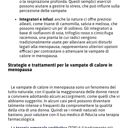
o la respirazione profonda. Questi semplici esercizi
possono aiutare a gestire lo stress, che può influire sulla
percezione delle vampate.
Integratori e infusi
: anche la natura ci offre preziosi
alleati, come tisane di camomilla, salvia e melissa, che
possono regalarci un po’ di sollievo. Gli integratori a
base di isoflavoni di soia, trifoglio rosso o cimicifuga
racemosa, una pianta le cui radici vengono
tradizionalmente usate per alleviare alcuni disturbi
legati alla menopausa, rappresentano ulteriori opzioni
efficaci per contrastare o attenuare le vampate di
calore in menopausa.
Strategie e trattamenti per le vampate di calore in
menopausa
Le vampate di calore in menopausa sono un fenomeno del
tutto naturale, con il quale la maggioranza delle donne riesce
a convivere adottando alcuni accorgimenti, come quelli che vi
abbiamo suggerito. In alcuni casi però possono diventare
talmente intense o frequenti da compromettere la qualità
della vita di una donna. Quindi se i rimedi naturali non
bastano, puoi valutare con il tuo medico di fiducia una terapia
farmacologica.
La
terapia ormonale sostitutiva
(TOS) è il trattamento più