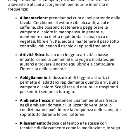
alleviarle e alcuni accorgimenti per ridurne intensità e
frequenza:
Alimentazione
: prendiamoci cura di noi partendo dalla
tavola. Cerchiamo di evitare cibi piccanti, alcol e
caffeina, che possono scatenare o peggiorare le
vampate di calore in menopausa. In generale,
mantenere una dietra equilibrata e sana, ricca di
vegetali, fibre e frutta, aiuta a mantenere il peso sotto
controllo, riducendo il rischio di episodi frequenti.
Attività fisica
: basta una leggera attività a basso
impatto, come la camminata, lo yoga o il pilates, per
aiutarci a trovare il nostro equilibrio e a controllare
l’intensità delle vampate.
Abbigliamento
: indossare abiti leggeri a strati, ci
permette di adattarci rapidamente quando arriva una
vampata di calore. Scegli tessuti naturali e traspiranti
per sentirti sempre a tuo agio.
Ambiente fresco
: mantenere una temperatura fresca
negli ambienti domestici, utilizzando ventilatori o
condizionatori, può ridurre la frequenza delle vampate,
soprattutto durante le ore notturne.
Rilassamento
: dedica del tempo a te stessa con
tecniche di rilassamento come la meditazione, lo yoga