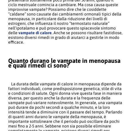
ciclo mestruale comincia a cambiare. Ma cosa causa queste
improvvise vampate? Possiamo dire che le cosiddette
“caldane” sono causate dai cambiamenti ormonali tipici della
menopausa, in particolare dalla riduzione dei livelli di
estrogeni, che influenza il nostro “termostato naturale”
nell’ipotalamo e può provocare questo spiacevole sintomo
delle
vampate di calore
. Anche se possono risultare fastidiose,
esistono diversi rimedi in grado di aiutarci a gestirle in modo
efficace.
Quanto durano le vampate in menopausa
e quali rimedi ci sono?
La durata delle vampate di calore in menopausa dipende da
fattori individuali, come predisposizione genetica, stile di vita
e condizioni di salute. Ogni donna vive questa fase in maniera
diversa, per questo anche la durata e la frequenza delle
vampate può variare notevolmente. In generale, una vampata
può durare da pochi secondi a qualche minuto, e la loro
intensità tende a diminuire con il passare del tempo. Parlando
di quanti anni durano le vampate della menopausa, è
importante sottolineare che il periodo può oscillare da pochi
mesi fino a 2-5 anni. Sebbene non sia possibile eliminare
completamente le vampate, esistono diversi rimedi per