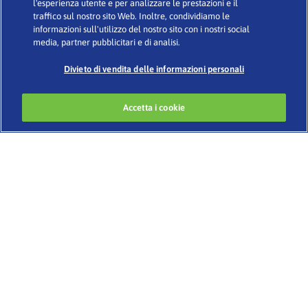
l'esperienza utente e per analizzare le prestazioni e il
nazionali)
traffico sul nostro sito Web. Inoltre, condividiamo le
informazioni sull'utilizzo del nostro sito con i nostri social
media, partner pubblicitari e di analisi.
Condizioni d’uso
·
Glossario
·
Informativa sulla Privacy
·
Cookies
Divieto di vendita delle informazioni personali
Accetta i cookie
Developed by
www.codigomedia.com
© 2020 Essity Italia S. p. A.
–
CHI SIAMO
BENESSERE E IGIENE INTIMA