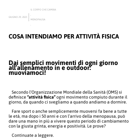
IL CORPO CHE CAMBIA
,
GIUGNO 29, 2023
MENOPAUSA
,
COSA INTENDIAMO PER ATTIVITÀ FISICA
Dai semplici movimenti di ogni giorno
all’allenamento in e outdoor:
muoviamoci!
Secondo l’Organizzazione Mondiale della Sanità (OMS) si
definisce
“attività fisica”
ogni movimento compiuto durante il
giorno, da quando ci svegliamo a quando andiamo a dormire.
Fare sport o anche semplicemente muoversi fa bene a tutte
le età, ma dopo i 50 anni e con l’arrivo della menopausa, può
dare una mano in più a vivere questo periodo di cambiamento
con la giusta grinta, energia e positività. Le prove?
Continuate a leggere.