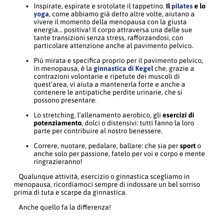
Inspirate, espirate e srotolate il tappetino.
Il
pilates
e lo
yoga
, come abbiamo già detto altre volte, aiutano a
vivere il momento della menopausa con la giusta
energia… positiva! Il corpo attraversa una delle sue
tante transizioni senza stress, rafforzandosi, con
particolare attenzione anche al pavimento pelvico.
Più mirata e specifica proprio per il pavimento pelvico,
in menopausa, è la
ginnastica di Kegel
che, grazie a
contrazioni volontarie e ripetute dei muscoli di
quest’area, vi aiuta a mantenerla forte e anche a
contenere le antipatiche perdite urinarie, che si
possono presentare.
Lo stretching, l’allenamento aerobico, gli
esercizi di
potenziamento
, dolci o distensivi: tutti fanno la loro
parte per contribuire al nostro benessere.
Correre, nuotare, pedalare, ballare: che sia per
sport
o
anche solo per passione, fatelo per voi e corpo e mente
ringrazieranno!
Qualunque attività, esercizio o ginnastica scegliamo in
menopausa, ricordiamoci sempre di indossare un bel sorriso
prima di tuta e scarpe da ginnastica.
Anche quello fa la differenza!