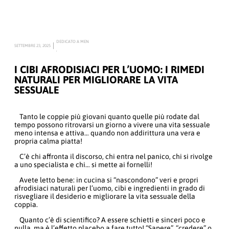
DEDICATO A MEN
SETTEMBRE 23, 2025
,
I CIBI AFRODISIACI PER L’UOMO: I RIMEDI
NATURALI PER MIGLIORARE LA VITA
SESSUALE
Tanto le coppie più giovani quanto quelle più rodate dal
tempo possono ritrovarsi un giorno a vivere una vita sessuale
meno intensa e attiva… quando non addirittura una vera e
propria calma piatta!
C’è chi affronta il discorso, chi entra nel panico, chi si rivolge
a uno specialista e chi… si mette ai fornelli!
Avete letto bene: in cucina si “nascondono” veri e propri
afrodisiaci naturali per l’uomo, cibi e ingredienti in grado di
risvegliare il desiderio e migliorare la vita sessuale della
coppia.
Quanto c’è di scientifico? A essere schietti e sinceri poco e
nulla, ma è l’effetto placebo a fare tutto! “Sapere”, “credere” o