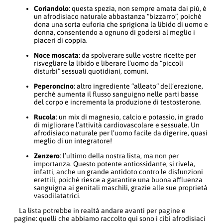
Coriandolo
: questa spezia, non sempre amata dai più, è
un afrodisiaco naturale abbastanza “bizzarro”, poiché
dona una sorta euforia che sprigiona la libido di uomo e
donna, consentendo a ognuno di godersi al meglio i
piaceri di coppia.
Noce moscata
: da spolverare sulle vostre ricette per
risvegliare la libido e liberare l’uomo da “piccoli
disturbi” sessuali quotidiani, comuni.
Peperoncino
: altro ingrediente “alleato” dell’erezione,
perché aumenta il flusso sanguigno nelle parti basse
del corpo e incrementa la produzione di testosterone.
Rucola
: un mix di magnesio, calcio e potassio, in grado
di migliorare l’attività cardiovascolare e sessuale. Un
afrodisiaco naturale per l’uomo facile da digerire, quasi
meglio di un integratore!
Zenzero
: l’ultimo della nostra lista, ma non per
importanza. Questo potente antiossidante, si rivela,
infatti, anche un grande antidoto contro le disfunzioni
erettili, poiché riesce a garantire una buona affluenza
sanguigna ai genitali maschili, grazie alle sue proprietà
vasodilatatrici.
La lista potrebbe in realtà andare avanti per pagine e
pagine: quelli che abbiamo raccolto qui sono i cibi afrodisiaci