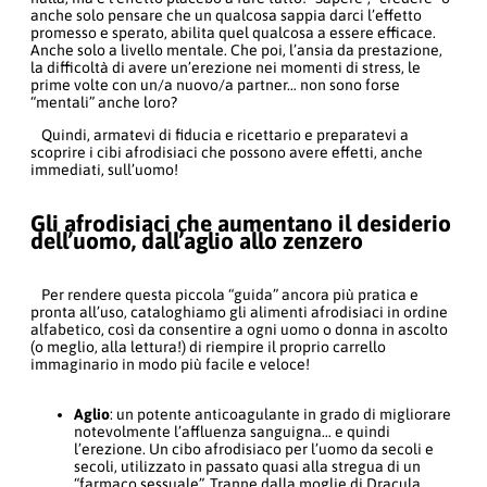
anche solo pensare che un qualcosa sappia darci l’effetto
promesso e sperato, abilita quel qualcosa a essere efficace.
Anche solo a livello mentale. Che poi, l’ansia da prestazione,
la difficoltà di avere un’erezione nei momenti di stress, le
prime volte con un/a nuovo/a partner… non sono forse
“mentali” anche loro?
Quindi, armatevi di fiducia e ricettario e preparatevi a
scoprire i cibi afrodisiaci che possono avere effetti, anche
immediati, sull’uomo!
Gli afrodisiaci che aumentano il desiderio
dell’uomo, dall’aglio allo zenzero
Per rendere questa piccola “guida” ancora più pratica e
pronta all’uso, cataloghiamo gli alimenti afrodisiaci in ordine
alfabetico, così da consentire a ogni uomo o donna in ascolto
(o meglio, alla lettura!) di riempire il proprio carrello
immaginario in modo più facile e veloce!
Aglio
: un potente anticoagulante in grado di migliorare
notevolmente l’affluenza sanguigna… e quindi
l’erezione. Un cibo afrodisiaco per l’uomo da secoli e
secoli, utilizzato in passato quasi alla stregua di un
“farmaco sessuale”. Tranne dalla moglie di Dracula,