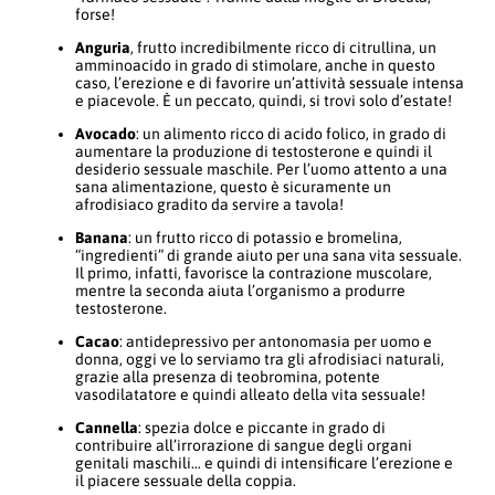
forse!
Anguria
, frutto incredibilmente ricco di citrullina, un
amminoacido in grado di stimolare, anche in questo
caso, l’erezione e di favorire un’attività sessuale intensa
e piacevole. È un peccato, quindi, si trovi solo d’estate!
Avocado
: un alimento ricco di acido folico, in grado di
aumentare la produzione di testosterone e quindi il
desiderio sessuale maschile. Per l’uomo attento a una
sana alimentazione, questo è sicuramente un
afrodisiaco gradito da servire a tavola!
Banana
: un frutto ricco di potassio e bromelina,
“ingredienti” di grande aiuto per una sana vita sessuale.
Il primo, infatti, favorisce la contrazione muscolare,
mentre la seconda aiuta l’organismo a produrre
testosterone.
Cacao
: antidepressivo per antonomasia per uomo e
donna, oggi ve lo serviamo tra gli afrodisiaci naturali,
grazie alla presenza di teobromina, potente
vasodilatatore e quindi alleato della vita sessuale!
Cannella
: spezia dolce e piccante in grado di
contribuire all’irrorazione di sangue degli organi
genitali maschili… e quindi di intensificare l’erezione e
il piacere sessuale della coppia.