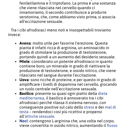
feniletilamina e il triptofano. La prima è una sostanza
che viene rilasciata nel cervello quando ci
innamoriamo, il secondo contribuisce a produrre
serotonina, che, come abbiamo visto prima, si associa
all’eccitazione sessuale.
Tra i cibi afrodisiaci meno noti e insospettabili troviamo
invece:
Avena
: molto utile per favorire l’erezione. Questa
pianta è infatti ricca di arginina, un aminoacido in
grado di stimolare la produzione di testosterone,
portando quindi a un aumento del desiderio sessuale.
Miele
: considerato un potente afrodisiaco in quanto
contiene boro, un minerale in grado di riattivare la
produzione di testosterone, e ossido nitrico, che viene
rilasciato nel sangue durante l’eccitazione.
Uova
: sono ricche di proteine, e per questo in grado di
amplificare i livelli di dopamina nel cervello, giocando
un ruolo centrale nell’eccitazione sessuale.
Basilico
: presente su quasi ogni piatto della
dieta
mediterranea
, il basilico è annoverato tra i cibi
afrodisiaci perché rilassa il sistema nervoso, con
conseguenze positive sul calo dello
stress
e dei
mal di
testa
– rendendoci così più ricettivi e propensi
all’
attività sessuale
.
Noci
: contengono L-arginina che, una volta nel corpo,
viene convertita in ossido nitrico, aumentando il
flusso