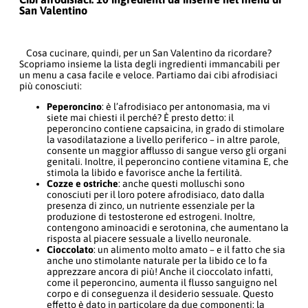
San Valentino
Cosa cucinare, quindi, per un San Valentino da ricordare?
Scopriamo insieme la lista degli ingredienti immancabili per
un menu a casa facile e veloce. Partiamo dai cibi afrodisiaci
più conosciuti:
Peperoncino
: è l’afrodisiaco per antonomasia, ma vi
siete mai chiesti il perché? È presto detto: il
peperoncino contiene capsaicina, in grado di stimolare
la vasodilatazione a livello periferico – in altre parole,
consente un maggior afflusso di sangue verso gli organi
genitali. Inoltre, il peperoncino contiene vitamina E, che
stimola la libido e favorisce anche la fertilità.
Cozze e ostriche
: anche questi molluschi sono
conosciuti per il loro potere afrodisiaco, dato dalla
presenza di zinco, un nutriente essenziale per la
produzione di testosterone ed estrogeni. Inoltre,
contengono aminoacidi e serotonina, che aumentano la
risposta al piacere sessuale a livello neuronale.
Cioccolato
: un alimento molto amato – e il fatto che sia
anche uno stimolante naturale per la libido ce lo fa
apprezzare ancora di più! Anche il cioccolato infatti,
come il peperoncino, aumenta il flusso sanguigno nel
corpo e di conseguenza il desiderio sessuale. Questo
effetto è dato in particolare da due componenti: la