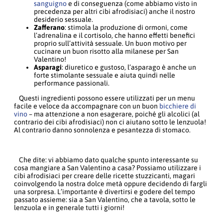
sanguigno
e di conseguenza (come abbiamo visto in
precedenza per altri cibi afrodisiaci) anche il nostro
desiderio sessuale.
Zafferano
: stimola la produzione di ormoni, come
l’adrenalina e il cortisolo, che hanno effetti benefici
proprio sull’attività sessuale. Un buon motivo per
cucinare un buon risotto alla milanese per San
Valentino!
Asparagi
: diuretico e gustoso, l’asparago è anche un
forte stimolante sessuale e aiuta quindi nelle
performance passionali.
Questi ingredienti possono essere utilizzati per un menu
facile e veloce da accompagnare con un buon
bicchiere di
vino
– ma attenzione a non esagerare, poiché gli alcolici (al
contrario dei cibi afrodisiaci) non ci aiutano sotto le lenzuola!
Al contrario danno sonnolenza e pesantezza di stomaco.
Che dite: vi abbiamo dato qualche spunto interessante su
cosa mangiare a San Valentino a casa? Possiamo utilizzare i
cibi afrodisiaci per creare delle ricette stuzzicanti, magari
coinvolgendo la nostra dolce metà oppure decidendo di fargli
una sorpresa. L’importante è divertirsi e godere del tempo
passato assieme: sia a San Valentino, che a tavola, sotto le
lenzuola e in generale tutti i giorni!