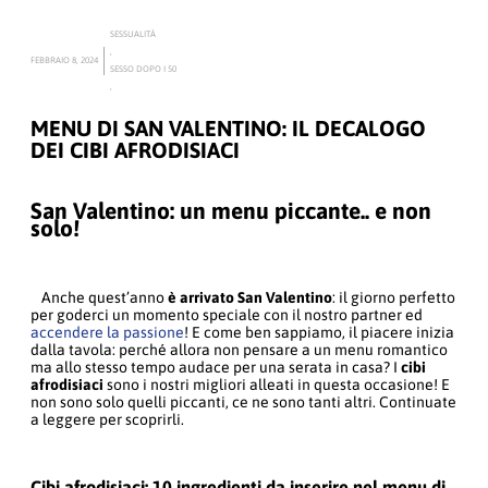
SESSUALITÀ
,
FEBBRAIO 8, 2024
SESSO DOPO I 50
,
MENU DI SAN VALENTINO: IL DECALOGO
DEI CIBI AFRODISIACI
San Valentino: un menu piccante.. e non
solo!
Anche quest’anno
è arrivato San Valentino
: il giorno perfetto
per goderci un momento speciale con il nostro partner ed
accendere la passione
! E come ben sappiamo, il piacere inizia
dalla tavola: perché allora non pensare a un menu romantico
ma allo stesso tempo audace per una serata in casa? I
cibi
afrodisiaci
sono i nostri migliori alleati in questa occasione! E
non sono solo quelli piccanti, ce ne sono tanti altri. Continuate
a leggere per scoprirli.
Cibi afrodisiaci: 10 ingredienti da inserire nel menu di