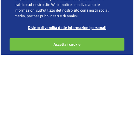
nazionali)
traffico sul nostro sito Web. Inoltre, condividiamo le
informazioni sull'utilizzo del nostro sito con i nostri social
media, partner pubblicitari e di analisi.
Condizioni d’uso
·
Glossario
·
Informativa sulla Privacy
·
Cookies
Divieto di vendita delle informazioni personali
Accetta i cookie
Developed by
www.codigomedia.com
© 2020 Essity Italia S. p. A.
–
CHI SIAMO
BENESSERE E IGIENE INTIMA