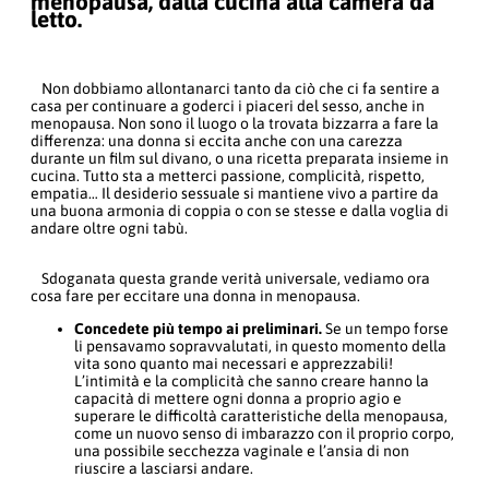
menopausa, dalla cucina alla camera da
letto.
Non dobbiamo allontanarci tanto da ciò che ci fa sentire a
casa per continuare a goderci i piaceri del sesso, anche in
menopausa. Non sono il luogo o la trovata bizzarra a fare la
differenza: una donna si eccita anche con una carezza
durante un film sul divano, o una ricetta preparata insieme in
cucina. Tutto sta a metterci passione, complicità, rispetto,
empatia… Il desiderio sessuale si mantiene vivo a partire da
una buona armonia di coppia o con se stesse e dalla voglia di
andare oltre ogni tabù.
Sdoganata questa grande verità universale, vediamo ora
cosa fare per eccitare una donna in menopausa.
Concedete più tempo ai preliminari.
Se un tempo forse
li pensavamo sopravvalutati, in questo momento della
vita sono quanto mai necessari e apprezzabili!
L’intimità e la complicità che sanno creare hanno la
capacità di mettere ogni donna a proprio agio e
superare le difficoltà caratteristiche della menopausa,
come un nuovo senso di imbarazzo con il proprio corpo,
una possibile secchezza vaginale e l’ansia di non
riuscire a lasciarsi andare.