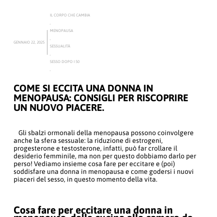
IL CORPO CHE CAMBIA
,
MENOPAUSA
,
GENNAIO 22, 2025
SESSUALITÀ
,
SESSO DOPO I 50
,
COME SI ECCITA UNA DONNA IN
MENOPAUSA: CONSIGLI PER RISCOPRIRE
UN NUOVO PIACERE.
Gli sbalzi ormonali della menopausa possono coinvolgere
anche la sfera sessuale: la riduzione di estrogeni,
progesterone e testosterone, infatti, può far crollare il
desiderio femminile, ma non per questo dobbiamo darlo per
perso! Vediamo insieme cosa fare per eccitare e (poi)
soddisfare una donna in menopausa e come godersi i nuovi
piaceri del sesso, in questo momento della vita.
Cosa fare per eccitare una donna in