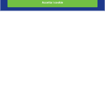
Accetta i cookie
Developed by
www.codigomedia.com
© 2020 Essity Italia S. p. A.
–
CHI SIAMO
BENESSERE E IGIENE INTIMA
IL CORPO CHE CAMBIA
BELLEZZA SENZA ETÀ
SESSUALITÀ