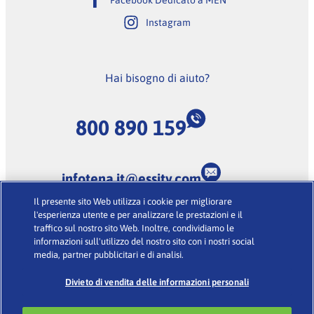
Facebook Dedicato a MEN
Instagram
Hai bisogno di aiuto?
800 890 159
infotena.it@essity.com
Il presente sito Web utilizza i cookie per migliorare
(Lunedi-Venerdi dalle 9:00 alle 18:00, escluse feste
l'esperienza utente e per analizzare le prestazioni e il
nazionali)
traffico sul nostro sito Web. Inoltre, condividiamo le
informazioni sull'utilizzo del nostro sito con i nostri social
media, partner pubblicitari e di analisi.
Condizioni d’uso
·
Glossario
·
Informativa sulla Privacy
·
Cookies
Divieto di vendita delle informazioni personali