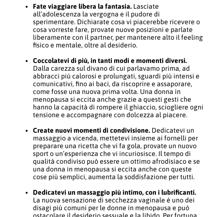
Fate viaggiare libera la fantasia.
Lasciate
all’adolescenza la vergogna e il pudore di
sperimentare. Dichiarate cosa vi piacerebbe ricevere o
cosa vorreste fare, provate nuove posizioni e parlate
liberamente con il partner, per mantenere alto il feeling
fisico e mentale, oltre al desiderio.
Coccolatevi di più, in tanti modi e momenti diversi.
Dalla carezza sul divano di cui parlavamo prima, ad
abbracci più calorosi e prolungati, sguardi più intensi e
comunicativi, fino ai baci, da riscoprire e assaporare,
come fosse una nuova prima volta. Una donna in
menopausa si eccita anche grazie a questi gesti che
hanno la capacità di rompere il ghiaccio, sciogliere ogni
tensione e accompagnare con dolcezza al piacere.
Create nuovi momenti di condivisione.
Dedicatevi un
massaggio a vicenda, mettetevi insieme ai fornelli per
preparare una ricetta che vi fa gola, provate un nuovo
sport o un’esperienza che vi incuriosisce. Il tempo di
qualità condiviso può essere un ottimo afrodisiaco e se
una donna in menopausa si eccita anche con queste
cose più semplici, aumenta la soddisfazione per tutti.
Dedicatevi un massaggio più intimo, con i lubrificanti.
La nuova sensazione di secchezza vaginale è uno dei
disagi più comuni per le donne in menopausa e può
ostacolare il desiderio sessuale e la libido. Per fortuna,