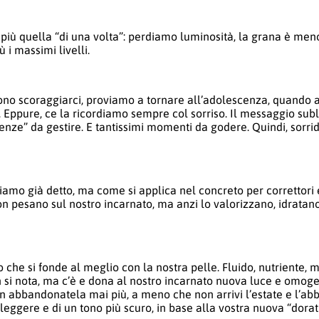
 più quella “di una volta”: perdiamo luminosità, la grana è me
 i massimi livelli.
ono scoraggiarci, proviamo a tornare all’adolescenza, quando 
i. Eppure, ce la ricordiamo sempre col sorriso. Il messaggio sub
enze” da gestire. E tantissimi momenti da godere. Quindi, sorr
iamo già detto, ma come si applica nel concreto per correttori 
on pesano sul nostro incarnato, ma anzi lo valorizzano, idratan
o che si fonde al meglio con la nostra pelle. Fluido, nutriente, 
 si nota, ma c’è e dona al nostro incarnato nuova luce e omoge
non abbandonatela mai più, a meno che non arrivi l’estate e l’a
leggere e di un tono più scuro, in base alla vostra nuova “dorat