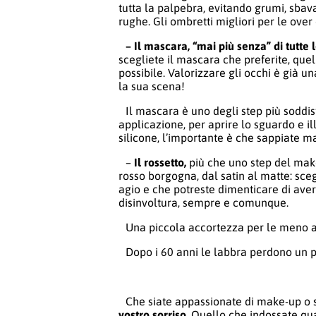
tutta la palpebra, evitando grumi, sbava
rughe. Gli ombretti migliori per le over 
– Il mascara, “mai più senza” di tutte 
scegliete il mascara che preferite, quel
possibile. Valorizzare gli occhi è già
la sua scena!
Il mascara è uno degli step più soddis
applicazione, per aprire lo sguardo e il
silicone, l’importante è che sappiate m
–
Il rossetto,
più che uno step del mak
rosso borgogna, dal satin al matte: scegli
agio e che potreste dimenticare di aver
disinvoltura, sempre e comunque.
Una piccola accortezza per le meno avve
Dopo i 60 anni le labbra perdono un p
Che siate appassionate di make-up o 
vostro sorriso
. Quello che indossate qua