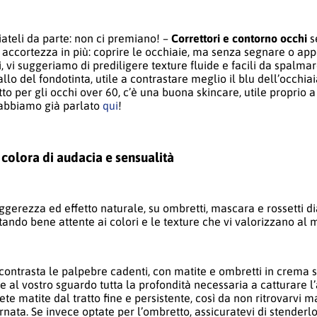
iateli da parte: non ci premiano! –
Correttori e contorno occhi
s
 accortezza in più: coprire le occhiaie, ma senza segnare o app
 vi suggeriamo di prediligere texture fluide e facili da spalmare
llo del fondotinta, utile a contrastare meglio il blu dell’occhiai
to per gli occhi over 60, c’è una buona skincare, utile proprio 
 abbiamo già parlato
qui
!
i colora di audacia e sensualità
ggerezza ed effetto naturale, su ombretti, mascara e rossetti di
tando bene attente ai colori e le texture che vi valorizzano al 
contrasta le palpebre cadenti, con matite e ombretti in crema s
e al vostro sguardo tutta la profondità necessaria a catturare l
te matite dal tratto fine e persistente, così da non ritrovarvi m
rnata. Se invece optate per l’ombretto, assicuratevi di stenderl