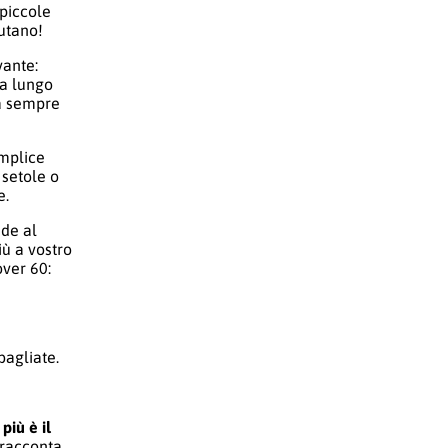
 piccole
iutano!
vante:
 a lungo
fa sempre
emplice
 setole o
e.
ude al
iù a vostro
over 60:
bagliate.
più è il
 racconta