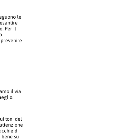
eguono le
esantire
. Per il
a.
a prevenire
amo il via
meglio.
ui toni del
’attenzione
acchie di
o bene su