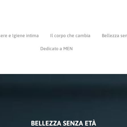
ere e Igiene intima
Il corpo che cambia
Bellezza se
Dedicato a MEN
BELLEZZA SENZA ETÀ