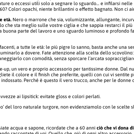
ture o eccessi utili solo a segnare lo sguardo… e infilarsi nelle
60? Colori opachi, niente brillantini o effetto bagnato. Non ci a
le età.
Nero o marrone che sia, volumizzante, allungante, incur
lo che sta meglio sulle vostre ciglia e che sappia restarci il più
 una buona parte del lavoro e uno sguardo luminoso e profondo 
facenti, a tutte le età: le più pigre lo sanno, basta anche una s
luminarlo a dovere. Fate attenzione alla scelta dello scovolino:
aneggiarlo con comodità, senza sporcare l’arcata sopraccigliar
e-up, un vero e proprio accessorio per tantissime donne. Dal n
ete il colore e il finish che preferite, quelli con cui vi sentite p
 indossato. Perché è questo il vero trucco, anche per le donne 
zze ai lipsitick: evitate gloss e colori perlati.
o’ del loro naturale turgore, non evidenziamolo con le scelte s
siate acqua e sapone, ricordate che a 60 anni
ciò che vi dona di 
ndo raccontate di voi. Quello che, più di ogni altro accessorio,