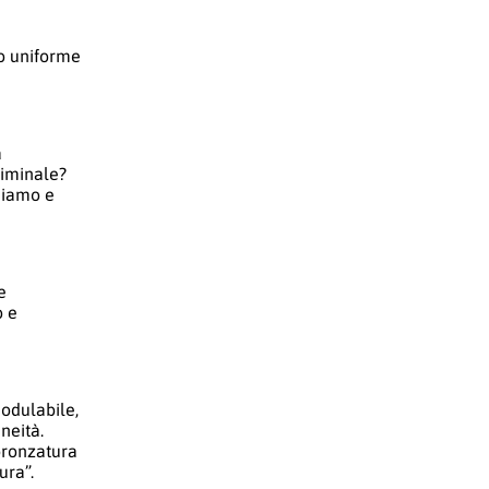
no uniforme
a
liminale?
idiamo e
e
o e
modulabile,
neità.
bbronzatura
ura”.