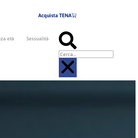
Acquista TENA
Cerca
nza età
Sessualità