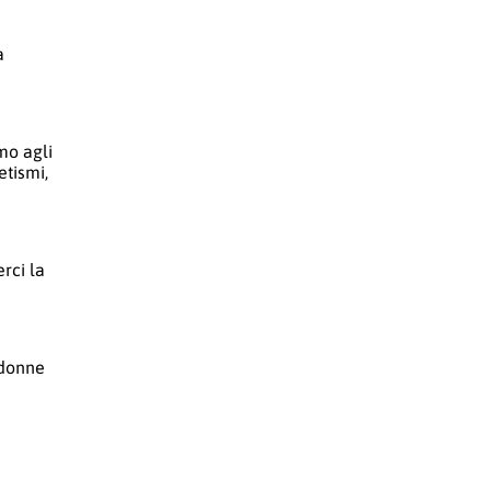
a
mo agli
etismi,
rci la
 donne