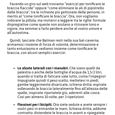
Facendo un giro sul web troviamo “esercizi per tonificare le
braccia flaccide” oppure “come eliminare le ali di pipistrello
dalle braccia”, tra le richieste più gettonate delle persone, in
merito al “come tonificare le braccia”. Ora, non vogliamo
indorare la pillola, ma invitarvi a leggere tra le righe: formule
dispregiative come queste non aiutano a ritrovare tono e
vigore, ma semmai a farlo perdere anche al vostro umore e
all’autostima.
Quindi, lasciate che Batman resti nella sua bat-caverna,
armiamoci insieme di forza di volontà, determinazione e
tanto entusiasmo e vediamo insieme come tonificare le
braccia, con alcuni semplici esercizi.
Le alzate laterali con i manubri.
Che siano quelli da
palestra o anche delle bottiglie d’acqua da 1,5/2 litri,
quando si tratta di faticare vale tutto, conta l’impegno!
Impugnate quindi il peso scelto, mettetevi in piedi,
gambe leggermente divaricate, schiena dritta: espirate
sollevando le braccia lateralmente fino all’altezza delle
spalle, inspirate riportatele giù, aderenti alle cosce.
Così per almeno 10 volte, per 3 ripetizioni.
Flessioni per i bicipiti.
Ora siete sedute e avete sempre i
vostri pesi in entrambe le mani. Schiena dritta, addome
contratto: distendete le braccia in avanti e ripiegatele