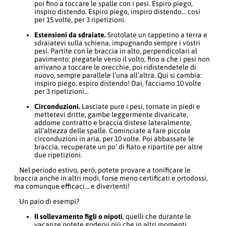
poi fino a toccare le spalle con i pesi. Espiro piego,
inspiro distendo. Espiro piego, inspiro distendo… così
per 15 volte, per 3 ripetizioni.
Estensioni da sdraiate.
Srotolate un tappetino a terra e
sdraiatevi sulla schiena, impugnando sempre i vostri
pesi. Partite con le braccia in alto, perpendicolari al
pavimento: piegatele verso il volto, fino a che i pesi non
arrivano a toccare le orecchie, poi ridistendetele di
nuovo, sempre parallele l’una all’altra. Qui si cambia:
inspiro piego, espiro distendo! Dai, facciamo 10 volte
per 3 ripetizioni…
Circonduzioni.
Lasciate pure i pesi, tornate in piedi e
mettetevi dritte, gambe leggermente divaricate,
addome contratto e braccia distese lateralmente,
all’altezza delle spalle. Cominciate a fare piccole
circonduzioni in aria, per 10 volte. Poi abbassate le
braccia, recuperate un po’ di fiato e ripartite per altre
due ripetizioni.
Nel periodo estivo, però, potete provare a tonificare le
braccia anche in altri modi, forse meno certificati e ortodossi,
ma comunque efficaci… e divertenti!
Un paio di esempi?
Il sollevamento figli o nipoti
, quelli che durante le
vacanze potete godervi più che in altri momenti