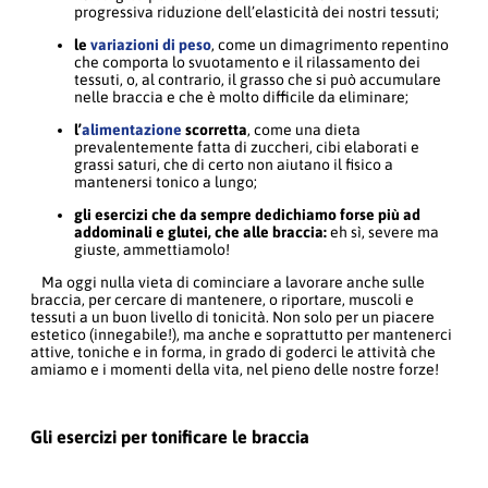
progressiva riduzione dell’elasticità dei nostri tessuti;
le
variazioni di peso
, come un dimagrimento repentino
che comporta lo svuotamento e il rilassamento dei
tessuti, o, al contrario, il grasso che si può accumulare
nelle braccia e che è molto difficile da eliminare;
l’
alimentazione
scorretta
, come una dieta
prevalentemente fatta di zuccheri, cibi elaborati e
grassi saturi, che di certo non aiutano il fisico a
mantenersi tonico a lungo;
gli esercizi che da sempre dedichiamo forse più ad
addominali e glutei, che alle braccia:
eh sì, severe ma
giuste, ammettiamolo!
Ma oggi nulla vieta di cominciare a lavorare anche sulle
braccia, per cercare di mantenere, o riportare, muscoli e
tessuti a un buon livello di tonicità. Non solo per un piacere
estetico (innegabile!), ma anche e soprattutto per mantenerci
attive, toniche e in forma, in grado di goderci le attività che
amiamo e i momenti della vita, nel pieno delle nostre forze!
Gli esercizi per tonificare le braccia