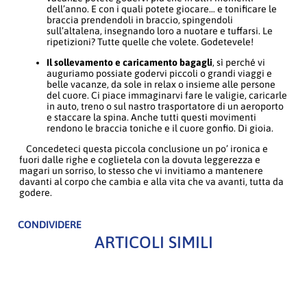
dell’anno. E con i quali potete giocare… e tonificare le
braccia prendendoli in braccio, spingendoli
sull’altalena, insegnando loro a nuotare e tuffarsi. Le
ripetizioni? Tutte quelle che volete. Godetevele!
Il sollevamento e caricamento bagagli
, sì perché vi
auguriamo possiate godervi piccoli o grandi viaggi e
belle vacanze, da sole in relax o insieme alle persone
del cuore. Ci piace immaginarvi fare le valigie, caricarle
in auto, treno o sul nastro trasportatore di un aeroporto
e staccare la spina. Anche tutti questi movimenti
rendono le braccia toniche e il cuore gonfio. Di gioia.
Concedeteci questa piccola conclusione un po’ ironica e
fuori dalle righe e coglietela con la dovuta leggerezza e
magari un sorriso, lo stesso che vi invitiamo a mantenere
davanti al corpo che cambia e alla vita che va avanti, tutta da
godere.
CONDIVIDERE
ARTICOLI SIMILI