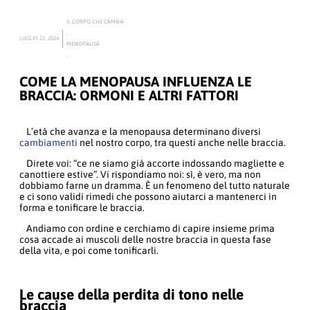
IL CORPO CHE CAMBIA
,
LUGLIO 22, 2024
MENOPAUSA
,
COME LA MENOPAUSA INFLUENZA LE
BRACCIA: ORMONI E ALTRI FATTORI
L’età che avanza e la menopausa determinano diversi
cambiamenti
nel nostro corpo, tra questi anche nelle braccia.
Direte voi: “ce ne siamo già accorte indossando magliette e
canottiere estive”. Vi rispondiamo noi: sì, è vero, ma non
dobbiamo farne un dramma. È un fenomeno del tutto naturale
e ci sono validi rimedi che possono aiutarci a mantenerci in
forma e tonificare le braccia.
Andiamo con ordine e cerchiamo di capire insieme prima
cosa accade ai muscoli delle nostre braccia in questa fase
della vita, e poi come tonificarli.
Le cause della perdita di tono nelle
braccia