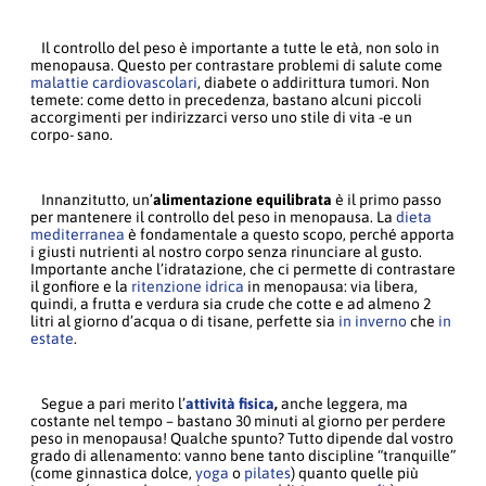
Il controllo del peso è importante a tutte le età, non solo in
menopausa. Questo per contrastare problemi di salute come
malattie cardiovascolari
, diabete o addirittura tumori. Non
temete: come detto in precedenza, bastano alcuni piccoli
accorgimenti per indirizzarci verso uno stile di vita -e un
corpo- sano.
Innanzitutto, un’
alimentazione equilibrata
è il primo passo
per mantenere il controllo del peso in menopausa. La
dieta
mediterranea
è fondamentale a questo scopo, perché apporta
i giusti nutrienti al nostro corpo senza rinunciare al gusto.
Importante anche l’idratazione, che ci permette di contrastare
il gonfiore e la
ritenzione idrica
in menopausa: via libera,
quindi, a frutta e verdura sia crude che cotte e ad almeno 2
litri al giorno d’acqua o di tisane, perfette sia
in inverno
che
in
estate
.
Segue a pari merito l’
attività fisica
,
anche leggera, ma
costante nel tempo – bastano 30 minuti al giorno per perdere
peso in menopausa! Qualche spunto? Tutto dipende dal vostro
grado di allenamento: vanno bene tanto discipline “tranquille”
(come ginnastica dolce,
yoga
o
pilates
) quanto quelle più