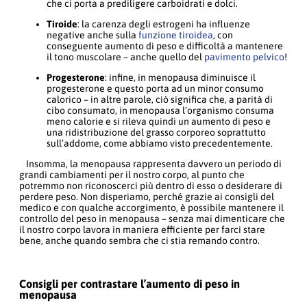
che ci porta a prediligere carboidrati e dolci.
Tiroide
: la carenza degli estrogeni ha influenze
negative anche sulla
funzione tiroidea
, con
conseguente aumento di peso e difficoltà a mantenere
il tono muscolare – anche quello del
pavimento pelvico
!
Progesterone
: infine, in menopausa diminuisce il
progesterone e questo porta ad un minor consumo
calorico – in altre parole, ciò significa che, a parità di
cibo consumato, in menopausa l’organismo consuma
meno calorie e si rileva quindi un aumento di peso e
una ridistribuzione del grasso corporeo soprattutto
sull’addome, come abbiamo visto precedentemente.
Insomma, la menopausa rappresenta davvero un periodo di
grandi cambiamenti per il nostro corpo, al punto che
potremmo non riconoscerci più dentro di esso o desiderare di
perdere peso. Non disperiamo, perché grazie ai consigli del
medico e con qualche accorgimento, è possibile mantenere il
controllo del peso in menopausa – senza mai dimenticare che
il nostro corpo lavora in maniera efficiente per farci stare
bene, anche quando sembra che ci stia remando contro.
Consigli per contrastare l’aumento di peso in
menopausa