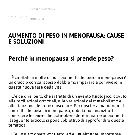
IL CORPO CHE CAMBIA
,
MAGGIO 23, 2024
MENOPAUSA
,
AUMENTO DI PESO IN MENOPAUSA: CAUSE
E SOLUZIONI
Perché in menopausa si prende peso?
È capitato a molte di noi: l’aumento del peso in menopausa è
un cruccio con cui spesso dobbiamo imparare a convivere in
questa nuova fase della vita.
C’è da dire, però, che si tratta di un evento fisiologico, dovuto
alle oscillazioni ormonali, alle variazioni del metabolismo e
alla riduzione del tono muscolare. Per riuscire a mantenere il
controllo del peso in menopausa, dobbiamo innanzitutto
conoscere le cause che potrebbero determinarne un aumento;
il seguente articolo si pone l’obiettivo di approfondire questa
tematica.
C’è un altro obiettivo? Certo, ed è ugualmente importante: