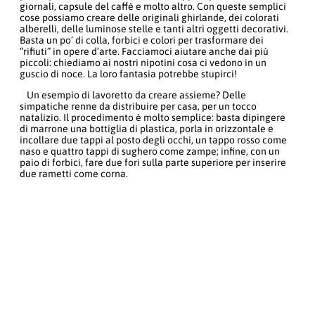
giornali, capsule del caffè e molto altro. Con queste semplici
cose possiamo creare delle originali ghirlande, dei colorati
alberelli, delle luminose stelle e tanti altri oggetti decorativi.
Basta un po’ di colla, forbici e colori per trasformare dei
“rifiuti” in opere d’arte. Facciamoci aiutare anche dai più
piccoli: chiediamo ai nostri nipotini cosa ci vedono in un
guscio di noce. La loro fantasia potrebbe stupirci!
Un esempio di lavoretto da creare assieme? Delle
simpatiche renne da distribuire per casa, per un tocco
natalizio. Il procedimento è molto semplice: basta dipingere
di marrone una bottiglia di plastica, porla in orizzontale e
incollare due tappi al posto degli occhi, un tappo rosso come
naso e quattro tappi di sughero come zampe; infine, con un
paio di forbici, fare due fori sulla parte superiore per inserire
due rametti come corna.