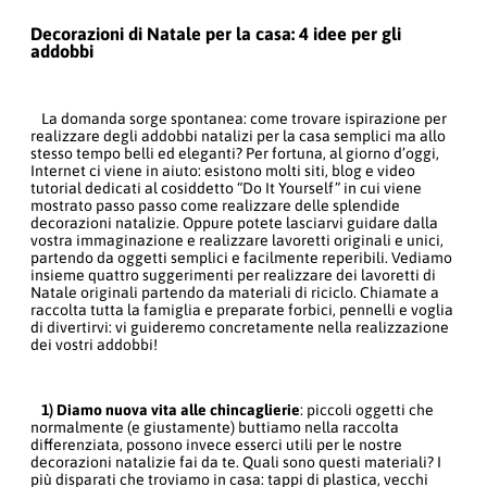
Decorazioni di Natale per la casa: 4 idee per gli
addobbi
La domanda sorge spontanea: come trovare ispirazione per
realizzare degli addobbi natalizi per la casa semplici ma allo
stesso tempo belli ed eleganti? Per fortuna, al giorno d’oggi,
Internet ci viene in aiuto: esistono molti siti, blog e video
tutorial dedicati al cosiddetto “Do It Yourself” in cui viene
mostrato passo passo come realizzare delle splendide
decorazioni natalizie. Oppure potete lasciarvi guidare dalla
vostra immaginazione e realizzare lavoretti originali e unici,
partendo da oggetti semplici e facilmente reperibili. Vediamo
insieme quattro suggerimenti per realizzare dei lavoretti di
Natale originali partendo da materiali di riciclo. Chiamate a
raccolta tutta la famiglia e preparate forbici, pennelli e voglia
di divertirvi: vi guideremo concretamente nella realizzazione
dei vostri addobbi!
1) Diamo nuova vita alle chincaglierie
: piccoli oggetti che
normalmente (e giustamente) buttiamo nella raccolta
differenziata, possono invece esserci utili per le nostre
decorazioni natalizie fai da te. Quali sono questi materiali? I
più disparati che troviamo in casa: tappi di plastica, vecchi