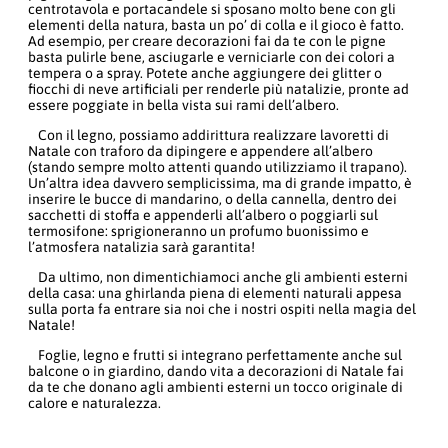
centrotavola e portacandele si sposano molto bene con gli
elementi della natura, basta un po’ di colla e il gioco è fatto.
Ad esempio, per creare decorazioni fai da te con le pigne
basta pulirle bene, asciugarle e verniciarle con dei colori a
tempera o a spray. Potete anche aggiungere dei glitter o
fiocchi di neve artificiali per renderle più natalizie, pronte ad
essere poggiate in bella vista sui rami dell’albero.
Con il legno, possiamo addirittura realizzare lavoretti di
Natale con traforo da dipingere e appendere all’albero
(stando sempre molto attenti quando utilizziamo il trapano).
Un’altra idea davvero semplicissima, ma di grande impatto, è
inserire le bucce di mandarino, o della cannella, dentro dei
sacchetti di stoffa e appenderli all’albero o poggiarli sul
termosifone: sprigioneranno un profumo buonissimo e
l’atmosfera natalizia sarà garantita!
Da ultimo, non dimentichiamoci anche gli ambienti esterni
della casa: una ghirlanda piena di elementi naturali appesa
sulla porta fa entrare sia noi che i nostri ospiti nella magia del
Natale!
Foglie, legno e frutti si integrano perfettamente anche sul
balcone o in giardino, dando vita a decorazioni di Natale fai
da te che donano agli ambienti esterni un tocco originale di
calore e naturalezza.