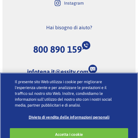
Instagram
Hai bisogno di aiuto?
800 890 159
infotena.it@essity.com
Il presente sito Web utilizza i cookie per migliorare
(Lunedi-Venerdi dalle 9:00 alle 18:00, escluse feste
l'esperienza utente e per analizzare le prestazioni e il
nazionali)
traffico sul nostro sito Web. Inoltre, condividiamo le
informazioni sull'utilizzo del nostro sito con i nostri social
media, partner pubblicitari e di analisi.
Condizioni d’uso
·
Glossario
·
Informativa sulla Privacy
·
Cookies
Divieto di vendita delle informazioni personali
Accetta i cookie