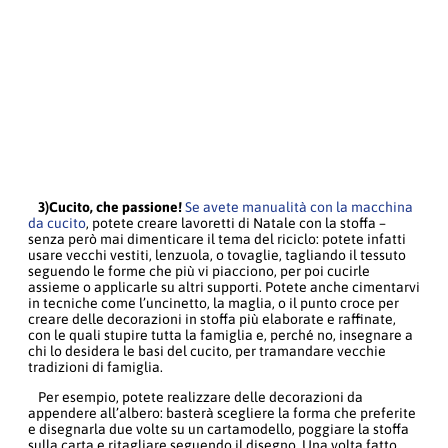
3)Cucito, che passione!
Se avete manualità con la macchina
da cucito
, potete creare lavoretti di Natale con la stoffa –
senza però mai dimenticare il tema del riciclo: potete infatti
usare vecchi vestiti, lenzuola, o tovaglie, tagliando il tessuto
seguendo le forme che più vi piacciono, per poi cucirle
assieme o applicarle su altri supporti. Potete anche cimentarvi
in tecniche come l’uncinetto, la maglia, o il punto croce per
creare delle decorazioni in stoffa più elaborate e raffinate,
con le quali stupire tutta la famiglia e, perché no, insegnare a
chi lo desidera le basi del cucito, per tramandare vecchie
tradizioni di famiglia.
Per esempio, potete realizzare delle decorazioni da
appendere all’albero: basterà scegliere la forma che preferite
e disegnarla due volte su un cartamodello, poggiare la stoffa
sulla carta e ritagliare seguendo il disegno. Una volta fatto