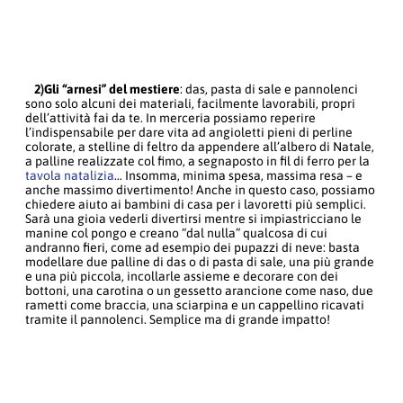
2)Gli “arnesi” del mestiere
: das, pasta di sale e pannolenci
sono solo alcuni dei materiali, facilmente lavorabili, propri
dell’attività fai da te. In merceria possiamo reperire
l’indispensabile per dare vita ad angioletti pieni di perline
colorate, a stelline di feltro da appendere all’albero di Natale,
a palline realizzate col fimo, a segnaposto in fil di ferro per la
tavola natalizia
… Insomma, minima spesa, massima resa – e
anche massimo divertimento! Anche in questo caso, possiamo
chiedere aiuto ai bambini di casa per i lavoretti più semplici.
Sarà una gioia vederli divertirsi mentre si impiastricciano le
manine col pongo e creano “dal nulla” qualcosa di cui
andranno fieri, come ad esempio dei pupazzi di neve: basta
modellare due palline di das o di pasta di sale, una più grande
e una più piccola, incollarle assieme e decorare con dei
bottoni, una carotina o un gessetto arancione come naso, due
rametti come braccia, una sciarpina e un cappellino ricavati
tramite il pannolenci. Semplice ma di grande impatto!