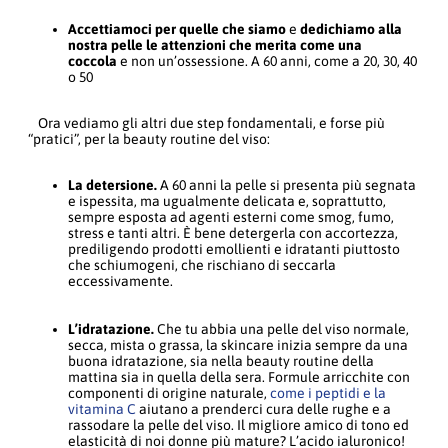
Accettiamoci per quelle che siamo
e
dedichiamo alla
nostra pelle le attenzioni che merita come una
coccola
e non un’ossessione. A 60 anni, come a 20, 30, 40
o 50
Ora vediamo gli altri due step fondamentali, e forse più
“pratici”, per la beauty routine del viso:
La detersione.
A 60 anni la pelle si presenta più segnata
e ispessita, ma ugualmente delicata e, soprattutto,
sempre esposta ad agenti esterni come smog, fumo,
stress e tanti altri. È bene detergerla con accortezza,
prediligendo prodotti emollienti e idratanti piuttosto
che schiumogeni, che rischiano di seccarla
eccessivamente.
L’idratazione.
Che tu abbia una pelle del viso normale,
secca, mista o grassa, la skincare inizia sempre da una
buona idratazione, sia nella beauty routine della
mattina sia in quella della sera. Formule arricchite con
componenti di origine naturale,
come i peptidi e la
vitamina C
aiutano a prenderci cura delle rughe e a
rassodare la pelle del viso. Il migliore amico di tono ed
elasticità di noi donne più mature? L’acido ialuronico!