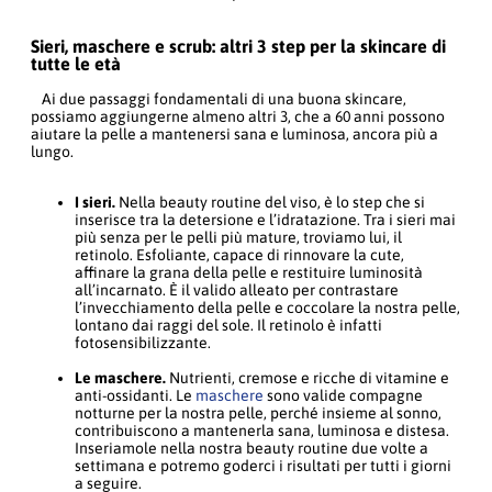
Sieri, maschere e scrub: altri 3 step per la skincare di
tutte le età
Ai due passaggi fondamentali di una buona skincare,
possiamo aggiungerne almeno altri 3, che a 60 anni possono
aiutare la pelle a mantenersi sana e luminosa, ancora più a
lungo.
I sieri.
Nella beauty routine del viso, è lo step che si
inserisce tra la detersione e l’idratazione. Tra i sieri mai
più senza per le pelli più mature, troviamo lui, il
retinolo. Esfoliante, capace di rinnovare la cute,
affinare la grana della pelle e restituire luminosità
all’incarnato. È il valido alleato per contrastare
l’invecchiamento della pelle e coccolare la nostra pelle,
lontano dai raggi del sole. Il retinolo è infatti
fotosensibilizzante.
Le maschere.
Nutrienti, cremose e ricche di vitamine e
anti-ossidanti. Le
maschere
sono valide compagne
notturne per la nostra pelle, perché insieme al sonno,
contribuiscono a mantenerla sana, luminosa e distesa.
Inseriamole nella nostra beauty routine due volte a
settimana e potremo goderci i risultati per tutti i giorni
a seguire.