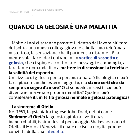
BENESSERE E IGIENE INTIMA
GENNAIO 16, 2020
,
QUANDO LA GELOSIA È UNA MALATTIA
Molte di noi ci saranno passate: il rientro dal lavoro più tardi
del solito, una nuova collega giovane e bella, una telefonata
misteriosa, la sensazione che il partner sia distante… E la
mente vola, facendoci entrare in un
vortice di sospetto e
gelosia
,
che ci spinge a controllare messaggi e cronologia, a
fare tante domande fino a
mettere in discussione la fedeltà e
la solidità del rapporto.
Un pizzico di gelosia per la persona amata è fisiologico e può
farci piacere anche esserne oggetto, ma
siamo certi che sia
sempre un segno d’amore
? O ci sono alcuni casi in cui può
diventare una vera e propria malattia? Quale si può
considerare
il limite tra gelosia normale e gelosia patologica?
La sindrome di Otello
Nel 1951, lo psichiatra inglese John Todd, definì come
Sindrome di Otello
la gelosia spinta a livelli quasi
incontrollabili, ispirandosi al personaggio Shakespeariano di
Otello, il Moro di Venezia, il quale uccise la moglie perché
convinto della sua
infedeltà.