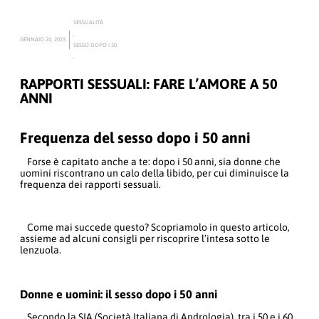
SESSUALITÀ
,
GENNAIO 24, 2023
SESSO DOPO I 50
,
RAPPORTI SESSUALI: FARE L’AMORE A 50
ANNI
Frequenza del sesso dopo i 50 anni
Forse è capitato anche a te: dopo i 50 anni, sia donne che
uomini riscontrano un calo della libido, per cui diminuisce la
frequenza dei rapporti sessuali.
Come mai succede questo? Scopriamolo in questo articolo,
assieme ad alcuni consigli per riscoprire l’intesa sotto le
lenzuola.
Donne e uomini: il sesso dopo i 50 anni
Secondo la SIA (Società Italiana di Andrologia), tra i 50 e i 60