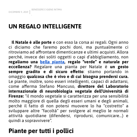
BENESSERE E IGIENE INTIMA
DICEMBRE 9, 2019
,
UN REGALO INTELLIGENTE
Il Natale è alle porte
e con esso la corsa ai regali. Ogni anno
ci diciamo che faremo pochi doni, ma puntualmente ci
ritroviamo ad affrontare dimenticanze e ultimi acquisti. Allora
perché, invece dei soliti oggetti o capi d’abbigliamento, non
regaliamo una
bella pianta
, regalo “verde” e naturale per
eccellenza?
Regalare una pianta per Natale è
un gesto
sempre gradito e di sicuro effetto
: stiamo portando in
omaggio
qualcosa che è vivo e di cui bisogna prendersi cura.
Le piante, inoltre, sono esseri intelligenti, capaci di adattarsi,
come afferma Stefano Mancuso,
direttore del Laboratorio
internazionale di neurobiologia vegetale dell’Università di
Firenze:
“il mondo vegetale si caratterizza per una sensibilità
molto maggiore di quella degli esseri umani e degli animali,
perché il fatto di non potersi muovere lo ha “costretto” a
sviluppare altre “facoltà” per svolgere al meglio le normali
attività quotidiane (difendersi, riprodursi, comunicare…) e
quindi a sopravvivere”.
Piante per tutti i pollici