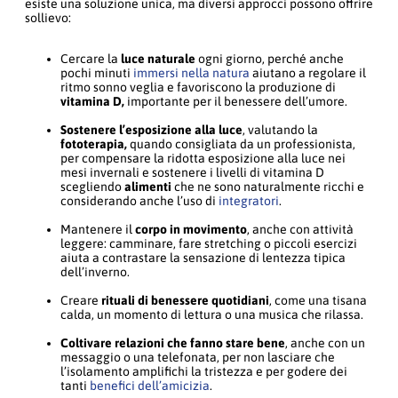
esiste una soluzione unica, ma diversi approcci possono offrire
sollievo:
Cercare la
luce naturale
ogni giorno, perché anche
pochi minuti
immersi nella natura
aiutano a regolare il
ritmo sonno veglia e favoriscono la produzione di
vitamina D,
importante per il benessere dell’umore.
Sostenere l’esposizione alla luce
, valutando la
fototerapia,
quando consigliata da un professionista,
per compensare la ridotta esposizione alla luce nei
mesi invernali e sostenere i livelli di vitamina D
scegliendo
alimenti
che ne sono naturalmente ricchi e
considerando anche l’uso di
integratori
.
Mantenere il
corpo in movimento
, anche con attività
leggere: camminare, fare stretching o piccoli esercizi
aiuta a contrastare la sensazione di lentezza tipica
dell’inverno.
Creare
rituali di benessere quotidiani
, come una tisana
calda, un momento di lettura o una musica che rilassa.
Coltivare relazioni che fanno stare bene
, anche con un
messaggio o una telefonata, per non lasciare che
l’isolamento amplifichi la tristezza e per godere dei
tanti
benefici dell’amicizia
.