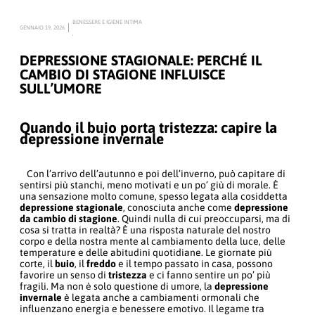
BENESSERE E IGIENE INTIMA
GENNAIO 19, 2026
,
DEPRESSIONE STAGIONALE: PERCHÉ IL
CAMBIO DI STAGIONE INFLUISCE
SULL’UMORE
Quando il buio porta tristezza: capire la
depressione invernale
Con l’arrivo dell’autunno e poi dell’inverno, può capitare di
sentirsi più stanchi, meno motivati e un po’ giù di morale. È
una sensazione molto comune, spesso legata alla cosiddetta
depressione stagionale
, conosciuta anche come
depressione
da cambio di stagione
. Quindi nulla di cui preoccuparsi, ma di
cosa si tratta in realtà? È una risposta naturale del nostro
corpo e della nostra mente al cambiamento della luce, delle
temperature e delle abitudini quotidiane. Le giornate più
corte, il
buio
, il
freddo
e il tempo passato in casa, possono
favorire un senso di
tristezza
e ci fanno sentire un po’ più
fragili. Ma non è solo questione di umore, la
depressione
invernale
è legata anche a cambiamenti ormonali che
influenzano energia e benessere emotivo. Il legame tra