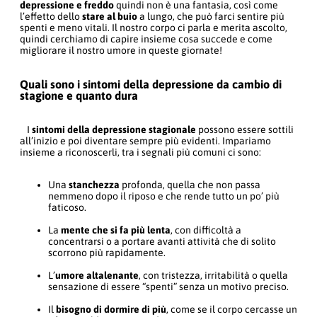
depressione e freddo
quindi non è una fantasia, così come
l’effetto dello
stare al buio
a lungo, che può farci sentire più
spenti e meno vitali. Il nostro corpo ci parla e merita ascolto,
quindi cerchiamo di capire insieme cosa succede e come
migliorare il nostro umore in queste giornate!
Quali sono i sintomi della depressione da cambio di
stagione e quanto dura
I
sintomi della depressione stagionale
possono essere sottili
all’inizio e poi diventare sempre più evidenti. Impariamo
insieme a riconoscerli, tra i segnali più comuni ci sono:
Una
stanchezza
profonda, quella che non passa
nemmeno dopo il riposo e che rende tutto un po’ più
faticoso.
La
mente che si fa più lenta
, con difficoltà a
concentrarsi o a portare avanti attività che di solito
scorrono più rapidamente.
L’
umore altalenante
, con tristezza, irritabilità o quella
sensazione di essere “spenti” senza un motivo preciso.
Il
bisogno di dormire di più
, come se il corpo cercasse un