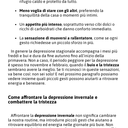
rifugio caldo e protetto da tutto.
Meno voglia di stare con gli altri
, preferendo la
tranquillità della casa o momenti più intimi.
Un
appetito più intenso
, soprattutto verso cibi dolci o
ricchi di carboidrati che danno conforto immediato.
La
sensazione di muoversi a rallentatore
, come se ogni
gesto richiedesse un piccolo sforzo in più.
In genere la depressione stagionale accompagna i mesi più
freddi e bui e dura da fine autunno fino all’inizio della
primavera. Non a caso, il periodo peggiore per la depressione
è spesso tra novembre e febbraio, quando il
buio e la tristezza
sembrano avere la meglio. Se ti riconosci in queste sensazioni,
va bene così: non sei solo! E nel prossimo paragrafo possiamo
vedere insieme quali piccoli gesti possono aiutarti a ritrovare
energia e benessere.
Come affrontare la depressione invernale e
combattere la tristezza
Affrontare la
depressione invernale
non significa cambiare
la nostra routine, ma introdurre piccoli gesti che aiutano a
ritrovare equilibrio ed energia nelle giornate più buie. Non