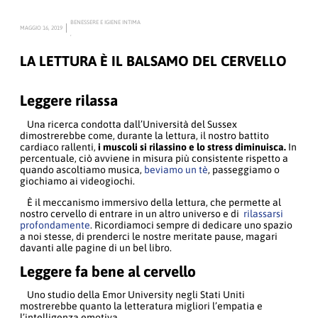
BENESSERE E IGIENE INTIMA
MAGGIO 16, 2019
,
LA LETTURA È IL BALSAMO DEL CERVELLO
Leggere rilassa
Una ricerca condotta dall’Università del Sussex
dimostrerebbe come, durante la lettura, il nostro battito
cardiaco rallenti,
i muscoli si rilassino e lo stress diminuisca.
In
percentuale, ciò avviene in misura più consistente rispetto a
quando ascoltiamo musica,
beviamo un tè
, passeggiamo o
giochiamo ai videogiochi.
È il meccanismo immersivo della lettura, che permette al
nostro cervello di entrare in un altro universo e di
rilassarsi
profondamente
. Ricordiamoci sempre di dedicare uno spazio
a noi stesse, di prenderci le nostre meritate pause, magari
davanti alle pagine di un bel libro.
Leggere fa bene al cervello
Uno studio della Emor University negli Stati Uniti
mostrerebbe quanto la letteratura migliori l’empatia e
l’intelligenza emotiva.