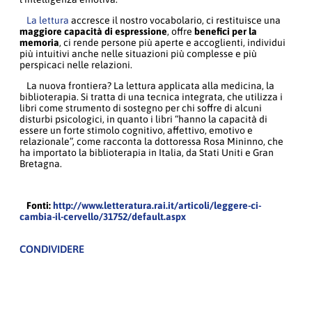
La lettura
accresce il nostro vocabolario, ci restituisce una
maggiore capacità di espressione
, offre
benefici per la
memoria
, ci rende persone più aperte e accoglienti, individui
più intuitivi anche nelle situazioni più complesse e più
perspicaci nelle relazioni.
La nuova frontiera? La lettura applicata alla medicina, la
biblioterapia. Si tratta di una tecnica integrata, che utilizza i
libri come strumento di sostegno per chi soffre di alcuni
disturbi psicologici, in quanto i libri “hanno la capacità di
essere un forte stimolo cognitivo, affettivo, emotivo e
relazionale”, come racconta la dottoressa Rosa Mininno, che
ha importato la biblioterapia in Italia, da Stati Uniti e Gran
Bretagna.
Fonti:
http://www.letteratura.rai.it/articoli/leggere-ci-
cambia-il-cervello/31752/default.aspx
CONDIVIDERE