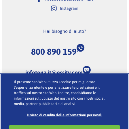
Instagram
Hai bisogno di aiuto?
800 890 159
infotena.it@essity.com
Il presente sito Web utilizza i cookie per migliorare
(Lunedi-Venerdi dalle 9:00 alle 18:00, escluse feste
l'esperienza utente e per analizzare le prestazioni e il
nazionali)
traffico sul nostro sito Web. Inoltre, condividiamo le
informazioni sull'utilizzo del nostro sito con i nostri social
media, partner pubblicitari e di analisi.
Condizioni d’uso
·
Glossario
·
Informativa sulla Privacy
·
Cookies
Divieto di vendita delle informazioni personali