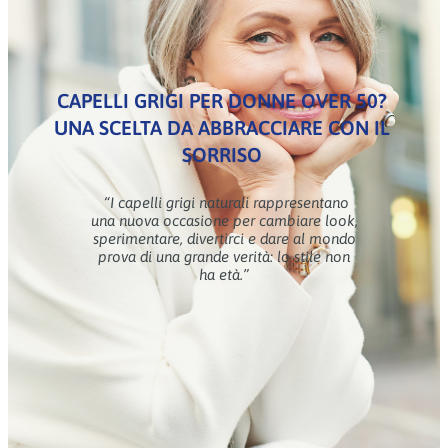
CAPELLI GRIGI PER DONNE OVER 50?
UNA SCELTA DA ABBRACCIARE CON IL
SORRISO
“I capelli grigi naturali rappresentano
una nuova occasione per cambiare look,
sperimentare, divertirci e dare al mondo
prova di una grande verità: lo stile non
ha età.”