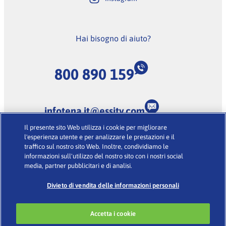
Hai bisogno di aiuto?
800 890 159
infotena.it@essity.com
Il presente sito Web utilizza i cookie per migliorare
(Lunedi-Venerdi dalle 9:00 alle 18:00, escluse feste
l'esperienza utente e per analizzare le prestazioni e il
nazionali)
traffico sul nostro sito Web. Inoltre, condividiamo le
informazioni sull'utilizzo del nostro sito con i nostri social
media, partner pubblicitari e di analisi.
Condizioni d’uso
·
Glossario
·
Informativa sulla Privacy
·
Cookies
Divieto di vendita delle informazioni personali
Accetta i cookie