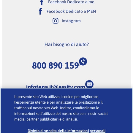
Facebook Dedicato a me
Facebook Dedicato a MEN
Instagram
Hai bisogno di aiuto?
800 890 159
infotena.it@essity.com
Il presente sito Web utilizza i cookie per migliorare
(Lunedi-Venerdi dalle 9:00 alle 18:00, escluse feste
l'esperienza utente e per analizzare le prestazioni e il
nazionali)
traffico sul nostro sito Web. Inoltre, condividiamo le
informazioni sull'utilizzo del nostro sito con i nostri social
media, partner pubblicitari e di analisi.
Condizioni d’uso
·
Glossario
·
Informativa sulla Privacy
·
Cookies
Divieto di vendita delle informazioni personali