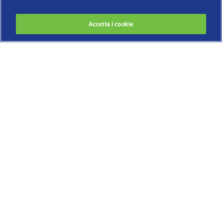
Accetta i cookie
Developed by
www.codigomedia.com
© 2020 Essity Italia S. p. A.
–
CHI SIAMO
BENESSERE E IGIENE INTIMA
IL CORPO CHE CAMBIA
BELLEZZA SENZA ETÀ