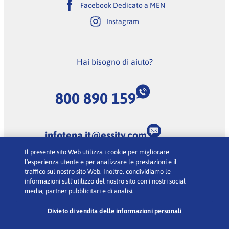
Facebook Dedicato a MEN
Instagram
Hai bisogno di aiuto?
800 890 159
infotena.it@essity.com
Il presente sito Web utilizza i cookie per migliorare
(Lunedi-Venerdi dalle 9:00 alle 18:00, escluse feste
l'esperienza utente e per analizzare le prestazioni e il
nazionali)
traffico sul nostro sito Web. Inoltre, condividiamo le
informazioni sull'utilizzo del nostro sito con i nostri social
media, partner pubblicitari e di analisi.
Condizioni d’uso
·
Glossario
·
Informativa sulla Privacy
·
Cookies
Divieto di vendita delle informazioni personali