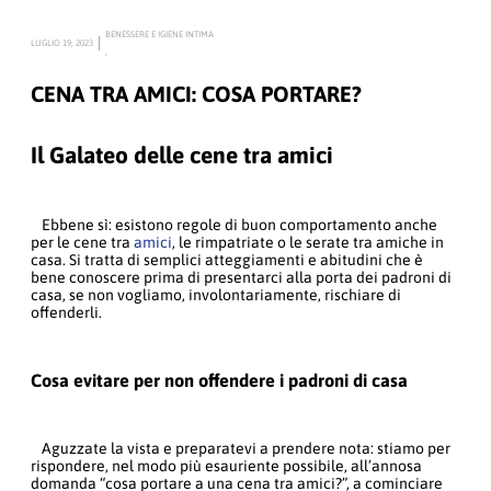
BENESSERE E IGIENE INTIMA
LUGLIO 19, 2023
,
CENA TRA AMICI: COSA PORTARE?
Il Galateo delle cene tra amici
Ebbene sì: esistono regole di buon comportamento anche
per le cene tra
amici
, le rimpatriate o le serate tra amiche in
casa. Si tratta di semplici atteggiamenti e abitudini che è
bene conoscere prima di presentarci alla porta dei padroni di
casa, se non vogliamo, involontariamente, rischiare di
offenderli.
Cosa evitare per non offendere i padroni di casa
Aguzzate la vista e preparatevi a prendere nota: stiamo per
rispondere, nel modo più esauriente possibile, all’annosa
domanda “cosa portare a una cena tra amici?”, a cominciare