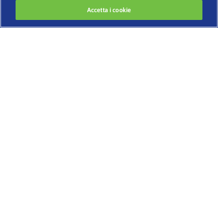
Accetta i cookie
Developed by
www.codigomedia.com
© 2020 Essity Italia S. p. A.
–
CHI SIAMO
BENESSERE E IGIENE INTIMA
IL CORPO CHE CAMBIA
BELLEZZA SENZA ETÀ
SESSUALITÀ