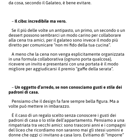
da cosa, secondo il Galateo, è bene evitare.
–
Il cibo: incredibile ma vero.
Se il più delle volte un antipasto, un primo, un secondo o un
dessert possono sembrarci un modo carino per collaborare
alla cena tra amici, per il galateo sono invece il modo più
diretto per comunicare “non mi fido della tua cucina”.
A meno che la cena non venga esplicitamente organizzata
in una formula collaborativa (ognuno porta qualcosa),
ricevere un invito e presentarsi con una portata è il modo
migliore per aggiudicarsi il premio “gaffe della serata”.
–
Un oggetto d’arredo, se non conosciamo gusti e stile dei
padroni di casa.
Pensiamo che il design fa fare sempre bella figura. Ma a
volte può mettere in imbarazzo.
È il caso di un regalo scelto senza conoscere i gusti dei
padroni di casa o lo stile dell’appartamento. Pensiamo a una
rimpatriata tra vecchi amici: sono trascorsi anni e i compagni
del liceo che ricordiamo non saranno mai gli stessi uomini e
donne che oggi ci invitano a casa loro. Evitiamo di “imporre”