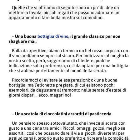
Quelle che vi offriamo di seguito sono un po’ di idee da
mettere a tavola, piccoli regali che possono adornare un
appartamento o fare bella mostra sul comodino.
–
Una buona
bottiglia di vino
, il grande classico per non
sbagliare mai.
Bolla da aperitivo, bianco fermo o un bel rosso corposo: con
il vino andiamo sempre sul sicuro. Per indirizzare al meglio la
nostra scelta, però, suggeriamo di chiedere qualche
indicazione sulla preferenza, così da optare per una bottiglia
che si abbina perfettamente al menù della serata.
Ricordiamoci di evitare le esagerazioni: ok una buona
bottiglia, ma l’etichetta pregiata, di cui esistono pochi
esemplari, da degustare al tramonto nelle serate d’estate di
giorni dispari… ecco, magari no!
–
Una scatola di cioccolatini assortiti di pasticceria.
Un pensiero spesso sottovalutato, che invece si scarta con
gusto a una cena tra amici. Piccoli omaggi golosi, meglio se
assortiti, così che possano dare il via a giochi divertenti per
aggiudicarsi il proprio gusto preferito e ricreare la complicità