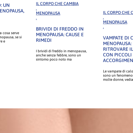
IL CORPO CHE CAMBIA
: UN
.
MENOPAUSA,
IL CORPO CHE 
MENOPAUSA
.
.
MENOPAUSA
.
BRIVIDI DI FREDDO IN
a cosa serve
MENOPAUSA: CAUSE E
nopausa, se si
VAMPATE DI 
RIMEDI
e e
MENOPAUSA:
RITROVARE I
I brividi di freddo in menopausa,
CON PICCOLI
anche senza febbre, sono un
sintomo poco noto ma
ACCORGIMEN
Le vampate di cal
sono un fenomeno
molte donne, vedi