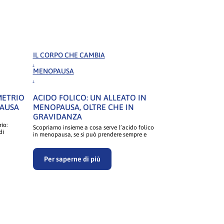
IL CORPO CHE CAMBIA
.
MENOPAUSA
.
METRIO
ACIDO FOLICO: UN ALLEATO IN
PAUSA
MENOPAUSA, OLTRE CHE IN
GRAVIDANZA
io:
Scopriamo insieme a cosa serve l’acido folico
di
in menopausa, se si può prendere sempre e
Per saperne di più